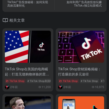
TikTok广告投放秘籍：如何实现
如何利用广告高效投放玩赚
高效流量转化
TikTok+独立站新模式
相关文章
TikTok Shop在美国的电商崛
TikTok Shop营销策略揭秘：
起：打造无缝购物体验的里程
打造爆款的多元途径
碑
TikTok Shop
# TikTok Shop美国电商
# TikTok创作者联盟计划
TikTok Shop
# TikTok Shop
# TikTok可购
# Ti
2年前
11,200
2年前
16,975