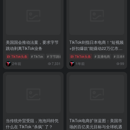
美国国会推动法案，要求字节
TikTok剑指日本电商！“短视频
跳动剥离TikTok业务
+折扣爆款”能撬动22万亿市场
吗？
TikTok头条
# TikTok
# 字节跳动
# 国家安全
TikTok头条
# 直播电商
# 日本电
2年前
7,331
1年前
99
当传统外贸受阻，泡泡玛特凭
TikTok电商扩张蓝图：美国市
什么在 TikTok “杀疯” 了？
场的百亿美元目标与全球机遇