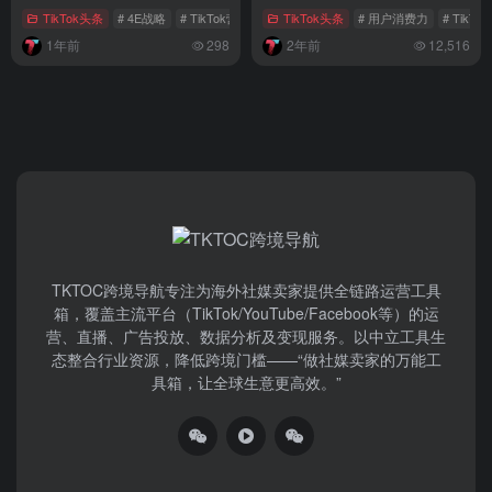
TikTok头条
# 4E战略
# TikTok营销
# 品牌全球化
TikTok头条
# 用户消费力
# TikT
1年前
298
2年前
12,516
TKTOC跨境导航​专注为海外社媒卖家提供全链路运营工具
箱，覆盖主流平台（TikTok/YouTube/Facebook等）​的运
营、直播、广告投放、数据分析及变现服务。以中立工具生
态整合行业资源，降低跨境门槛——“做社媒卖家的万能工
具箱，让全球生意更高效。”