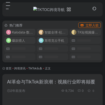
热门推荐
立即入驻
Kalodata-数据分析平台
智媒全球-社媒管理平台
TK短视频爆款复刻
爆款猎人
斯塔克云手机
首页
•
跨境资讯
•
TikTok头条
•
正文
AI革命与TikTok新浪潮：视频行业即将颠覆
2年前发布
9,734
0
0