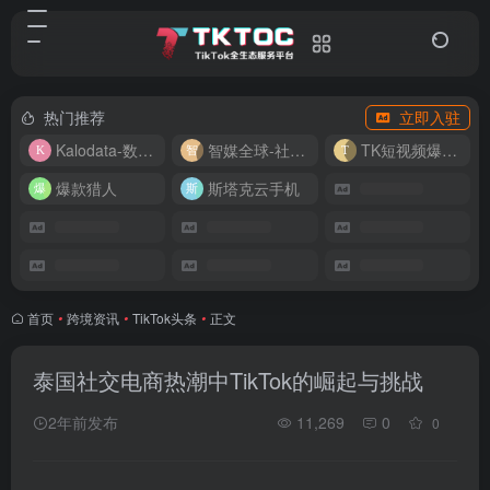
热门推荐
立即入驻
Kalodata-数据分析平台
智媒全球-社媒管理平台
TK短视频爆款复刻
爆款猎人
斯塔克云手机
首页
•
跨境资讯
•
TikTok头条
•
正文
泰国社交电商热潮中TikTok的崛起与挑战
2年前发布
11,269
0
0