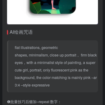
AI绘画咒语
flat illustrations, geometric
shapes, minimalism, close up portrait， firm black
eyes，with a minimalist style of painting, a super
cute girl, portrait, only fluorescent pink as the
background, the color matching is mainly pink –ar
3:4 –style expressive
❶批量技巧后缀加–repeat 数字：