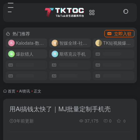
热门推荐
立即入驻
Kalodata-数据分析平台
智媒全球-社媒管理平台
TK短视频爆款复刻
爆款猎人
斯塔克云手机
首页
•
AI资讯
•
正文
用Ai搞钱太快了｜MJ批量定制手机壳
3年前更新
37,175
0
0