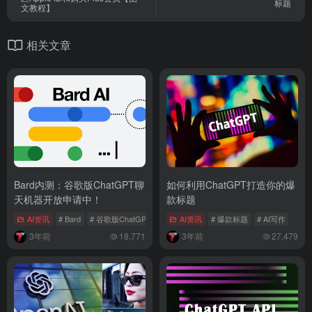
标题
文教程】
相关文章
Bard内测：谷歌版ChatGPT聊
如何利用ChatGPT打造你的爆
天机器开放申请中！
款标题
AI资讯
# Bard
# 谷歌版ChatGPT
# 聊天机器人
AI资讯
# 爆款标题
# AI写作
3年前
18,771
3年前
27,479