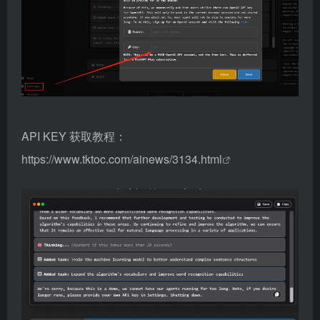
API KEY 获取教程：
https://www.tktoc.com/ainews/3134.html