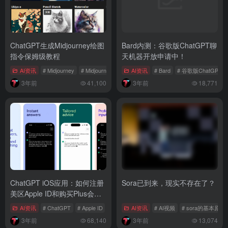
ChatGPT生成Midjourney绘图
Bard内测：谷歌版ChatGPT聊
指令保姆级教程
天机器开放申请中！
AI资讯
# Midjourney
# Midjourney绘图指令
AI资讯
# Bard
# 谷歌版ChatGPT
3年前
41,100
3年前
18,771
ChatGPT iOS应用：如何注册
Sora已到来，现实不存在了？
美区Apple ID和购买Plus会员
【图文教程】
AI资讯
# ChatGPT
# Apple ID
# Plus会员
AI资讯
# AI视频
# sora的基本原理
3年前
68,140
3年前
13,074