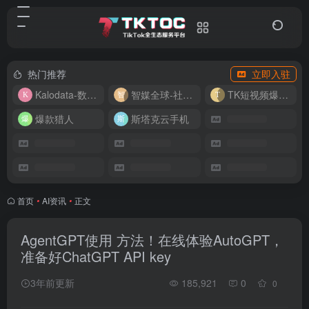
热门推荐
立即入驻
Kalodata-数据分析平台
智媒全球-社媒管理平台
TK短视频爆款复刻
爆款猎人
斯塔克云手机
首页
•
AI资讯
•
正文
AgentGPT使用 方法！在线体验AutoGPT，
准备好ChatGPT API key
3年前更新
185,921
0
0