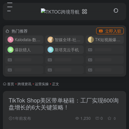
热门推荐
立即入驻
Kalodata-数据分析平台
智媒全球-社媒管理平台
TK短视频爆款复刻
爆款猎人
斯塔克云手机
首页
•
跨境资讯
•
运营实操
•
正文
TikTok Shop美区带单秘籍：工厂实现600询
盘增长的6大关键策略 !
1年前发布
1,230
0
0