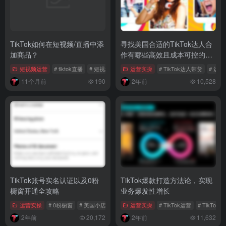
TikTok如何在短视频/直播中添
寻找美国合适的TikTok达人合
加商品？
作有哪些高效且成本可控的方
法？
短视频运营
# tiktok直播
# 短视频
运营实操
# TikTok达人带货
# 达
11个月前
190
2年前
10,528
TikTok账号实名认证以及0粉
TikTok爆款打造方法论，实现
橱窗开通全攻略
业务爆发性增长
运营实操
# 0粉橱窗
# 美国小店
# TikTok实名认证
运营实操
# TikTok运营
# TikTok
2年前
20,172
2年前
11,632