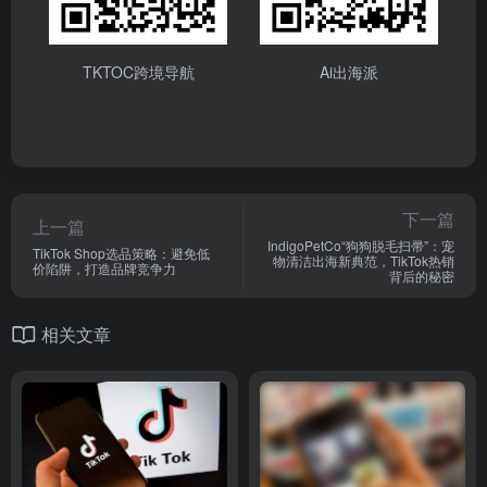
下一篇
上一篇
IndigoPetCo“狗狗脱毛扫帚”：宠
TikTok Shop选品策略：避免低
物清洁出海新典范，TikTok热销
价陷阱，打造品牌竞争力
背后的秘密
相关文章
TikTok选品的五大实战技巧
TikTok Shop 18-24 岁的消费
者是普通购物者的 3.2 倍
选品技巧
# TikTok选品技巧
# TikTok选品
TikTok Shop
# 跨境电商
# tiktok电商
# 社交
3年前
9,792
2年前
9,517