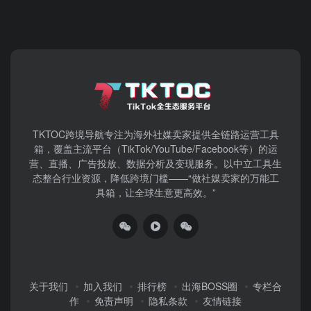
TKTOC跨境导航​专注为海外社媒卖家提供全链路运营工具
箱，覆盖主流平台（TikTok/YouTube/Facebook等）​的运
营、直播、广告投放、数据分析及变现服务。以中立工具生
态整合行业资源，降低跨境门槛——“做社媒卖家的万能工
具箱，让全球生意更高效。”
关于我们
加入我们
排行榜
出海BOSS圈
专栏合
作
免责声明
隐私条款
友情链接
Copyright @copy 2023
TKTOC跨境导航
鲁ICP备2021038738
号-1
鲁公网安备37011202002346号
声明：网站上的服务均
为第三方提供，与TKTOC无关。请用户注意甄别服务质量，避免上
当受骗！