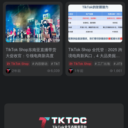
TikTok Shop东南亚直播带货
TikTok Shop 全托管：2025 跨
大促收官：引领电商新高度
境电商新风口，4 大品类掘金
攻略
TikTok Shop
# 内容驱动
# TikTok Shop
TikTok Shop
# TikTok直播带货
# 工厂出海
# JIT模式
2年前
6,039
1年前
1,661