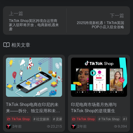
上一篇
下一篇
TikTok Shop英区跨境自运营商
2025跨境新机遇！TikTok英国
家入驻即将开放，电商新机遇来
POP小店入驻全攻略
袭
相关文章
TikTok Shop电商在印尼的未
印尼电商市场斋月热潮与
来——拆分、独立应用和未知
TikTok Shop的逆境重生
的挑战
TikTok Shop
# 社交媒体
# 卖家挑战
# 海外市场
TikTok Shop
# TikTok Shop
# 印
3年前
23,215
2年前
9,094