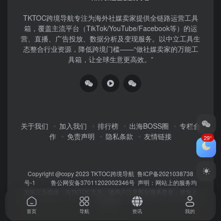
TKTOC跨境导航​专注为海外社媒卖家提供全链路运营工具
箱，覆盖主流平台（TikTok/YouTube/Facebook等）​的运
营、直播、广告投放、数据分析及变现服务。以中立工具生
态整合行业资源，降低跨境门槛——“做社媒卖家的万能工
具箱，让全球生意更高效。”
关于我们
加入我们
排行榜
出海BOSS圈
专栏合
作
免责声明
隐私条款
友情链接
29°
Copyright @copy 2023
TKTOC跨境导航
鲁ICP备2021038738
号-1
鲁公网安备37011202002346号
声明：网站上的服务均
为第三方提供，与TKTOC无关。请用户注意甄别服务质量，避免上
当受骗！
首页
导航
资讯
我的