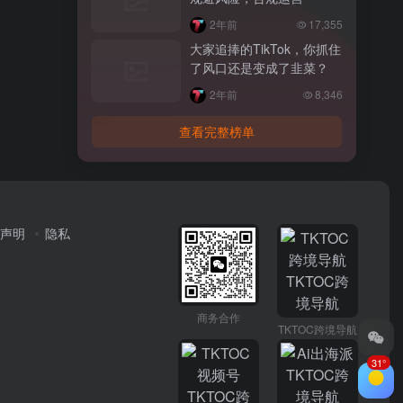
2年前
17,355
大家追捧的TikTok，你抓住
了风口还是变成了韭菜？
2年前
8,346
查看完整榜单
声明
隐私
商务合作
TKTOC跨境导航
31°