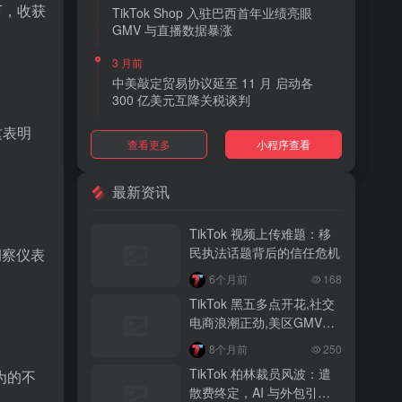
万，收获
TikTok Shop 入驻巴西首年业绩亮眼
GMV 与直播数据暴涨
3 月前
中美敲定贸易协议延至 11 月 启动各
300 亿美元互降关税谈判
这表明
3 月前
查看更多
小程序查看
TikTok Shop 上线 “三日达” 标签 履约
快、转化高、曝光多
最新资讯
3 月前
AI 购物代理化趋势明显 30% 美国消费
TikTok 视频上传难题：移
者接受 AI 代下单
民执法话题背后的信任危机
洞察仪表
3 月前
6个月前
168
TikTok Shop 爱尔兰全面开放入驻 本土
TikTok 黑五多点开花,社交
品牌可零门槛开店
电商浪潮正劲,美区GMV突
破35亿
3 月前
8个月前
250
音乐节降噪耳塞风靡欧美 DTC 品牌单日
TikTok 柏林裁员风波：遣
为的不
营收突破 200 万元
散费终定，AI 与外包引发