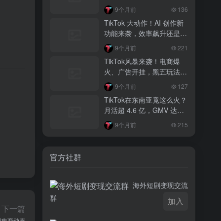
的行业思考
3 月前
9个月前
136
越南监管出手核查Shopee、TikTok
TikTok 大动作！AI 创作新
Shop涨价行为，佣金调整遭调查
功能来袭，效率飙升还是体
验灾难？
3 月前
9个月前
221
TikTok Shop 印尼推出出海项目 助力本
TikTok风暴来袭！电商爆
土品牌开拓东南亚市场
火、广告开挂，黑五玩法超
惊艳，你跟得上吗？
3 月前
。
9个月前
127
TikTok Shop 英美周榜出炉 美妆家居成
TikTok在东南亚竟这么火？
两大热销主力
月活超 4.6 亿，GMV 达
382 亿，还有超多惊喜玩法
9个月前
215
官方社群
海外短剧变现交流
群
加入
下一篇
球电商动态