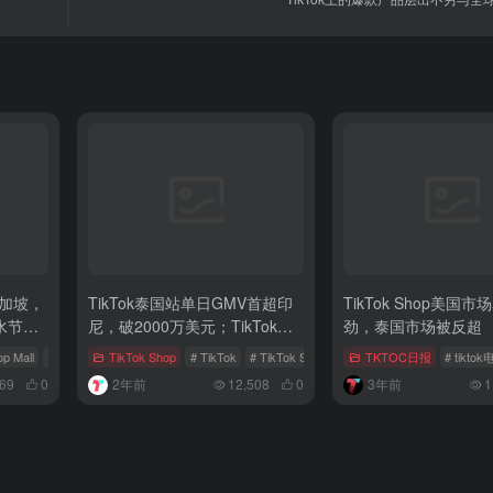
陆新加坡，
TikTok泰国站单日GMV首超印
TikTok Shop美国
水节指
尼，破2000万美元；TikTok
劲，泰国市场被反超
Shop直播电商成泰国增长新引
op Mall
# 新加坡电商
TikTok Shop
# TikTok
# TikTok Shop
# 直播电商
TKTOC日报
# tikto
擎
169
0
2年前
12,508
0
3年前
1