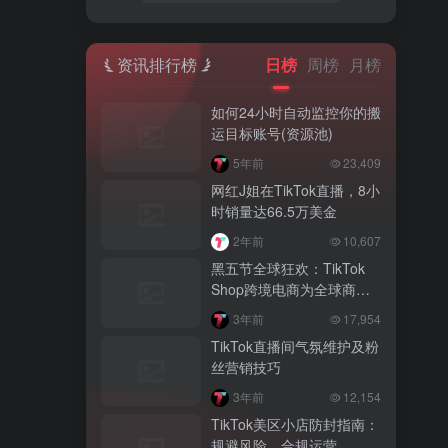
资讯排行榜
日榜
周榜
月榜
如何24小时自动监控你的搬
运目标账号(资源池)
5年前
23,409
网红J姐在TikTok直播，8小
时销量达66.5万美金
2年前
10,607
黑五节全球狂欢：TikTok
Shop跨境电商为全球商家
打开美国市场大门
3年前
17,954
TikTok直播间气氛维护及粉
丝营销技巧
3年前
12,154
TikTok美区小店防封指南：
规避风险，合规运营