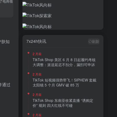
了电商领
7x24h快讯
护肤知
刷新
2 月前
TikTok Shop 美区 6 月 8 日起履约考核
大调整：派送延迟不扣分，漏扫可申诉
2 月前
TikTok 短视频强势带飞！SIPHEW 套戴
并通过
太阳镜 5 个月 GMV 破 85 万
2 月前
TikTok Shop 东南亚收紧直播 “诱购定
价” 规则 四大红线不可碰
2 月前