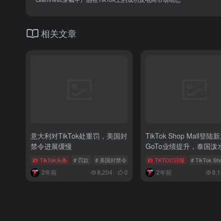
相关文章
意大利对TikTok处重罚，美国封
TikTok Shop Mall登
禁令进展缓慢
GoTo业绩提升，泰国泼
南发布
TikTok头条
# 罚款
# 美国封禁令
# 财政部长收购意向
TKTOC日报
# TikTok Sh
2年前
8,204
0
2年前
8,