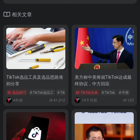
相关文章
TikTok选品工具及选品思路准
美方称中美将就TikTok达成最
则分享
终协议，中方回应
选品技巧
# TikTok选品工
# TikTok选品工具
TikTok头条
# TikTok选品思路
# TikTok
# 中美
4年前
41,012
10个月前
123