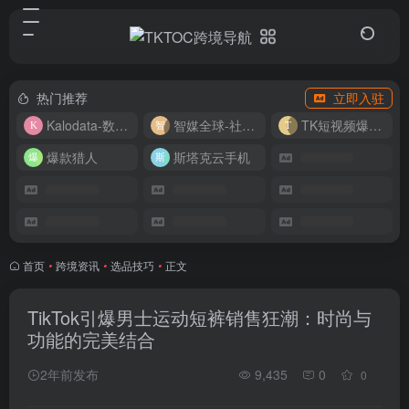
热门推荐
立即入驻
Kalodata-数据分析平台
智媒全球-社媒管理平台
TK短视频爆款复刻
爆款猎人
斯塔克云手机
首页
•
跨境资讯
•
选品技巧
•
正文
TikTok引爆男士运动短裤销售狂潮：时尚与
功能的完美结合
2年前发布
9,435
0
0