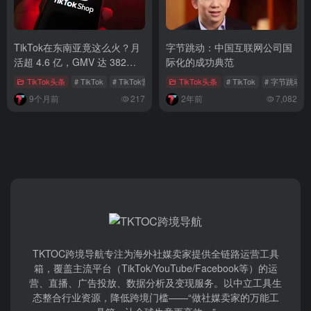
TikTok在东南亚竟这么火？月
字节跳动：中国互联网公司国
活超 4.6 亿，GMV 达 382
际化的成功典范
亿，还有超多惊喜玩法
TikTok头条
# TikTok
# TikTok营销
# 东南亚电商
TikTok头条
# TikTok
# 字节跳动
9个月前
217
2年前
7,082
TKTOC跨境导航​专注为海外社媒卖家提供全链路运营工具
箱，覆盖主流平台（TikTok/YouTube/Facebook等）​的运
营、直播、广告投放、数据分析及变现服务。以中立工具生
态整合行业资源，降低跨境门槛——“做社媒卖家的万能工