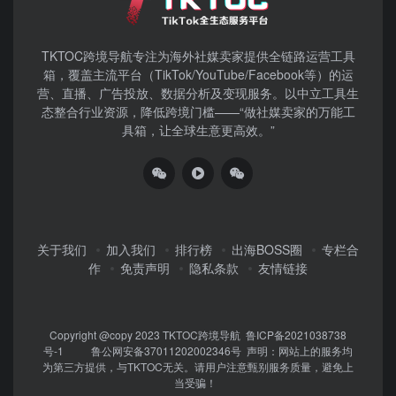
TKTOC跨境导航​专注为海外社媒卖家提供全链路运营工具
箱，覆盖主流平台（TikTok/YouTube/Facebook等）​的运
营、直播、广告投放、数据分析及变现服务。以中立工具生
态整合行业资源，降低跨境门槛——“做社媒卖家的万能工
具箱，让全球生意更高效。”
关于我们
加入我们
排行榜
出海BOSS圈
专栏合
作
免责声明
隐私条款
友情链接
Copyright @copy 2023
TKTOC跨境导航
鲁ICP备2021038738
号-1
鲁公网安备37011202002346号
声明：网站上的服务均
为第三方提供，与TKTOC无关。请用户注意甄别服务质量，避免上
当受骗！