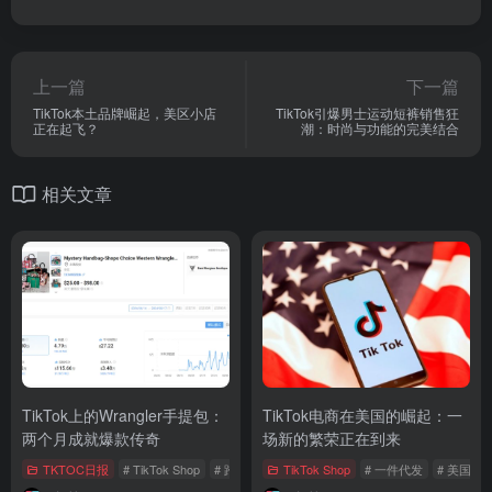
上一篇
下一篇
TikTok本土品牌崛起，美区小店
TikTok引爆男士运动短裤销售狂
正在起飞？
潮：时尚与功能的完美结合
相关文章
TikTok上的Wrangler手提包：
TikTok电商在美国的崛起：一
两个月成就爆款传奇
场新的繁荣正在到来
TKTOC日报
# TikTok Shop
# 跨境电商
TikTok Shop
# TikTok爆款
# 一件代发
# 美国市