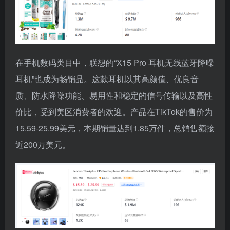
在手机数码类目中，联想的“X15 Pro 耳机无线蓝牙降噪
耳机”也成为畅销品。这款耳机以其高颜值、优良音
质、防水降噪功能、易用性和稳定的信号传输以及高性
价比，受到美区消费者的欢迎。产品在TikTok的售价为
15.59-25.99美元，本期销量达到1.85万件，总销售额接
近200万美元。