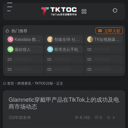
热门推荐
立即入驻
Kalodata-数据分析平台
智媒全球-社媒管理平台
TK短视频爆款复刻
爆款猎人
斯塔克云手机
首页
•
跨境资讯
•
TKTOC日报
•
正文
Glamnetic穿戴甲产品在TikTok上的成功及电
商市场动态
2年前发布
8,162
0
0