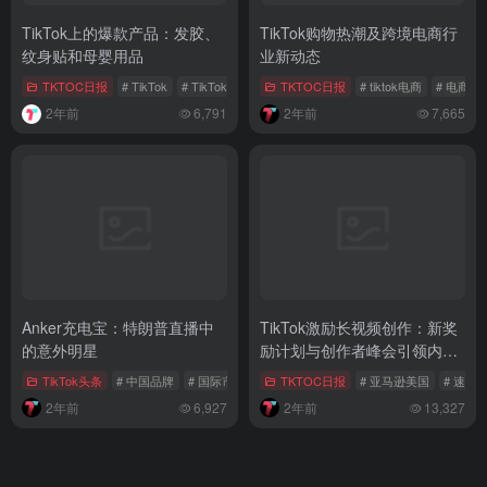
TikTok上的爆款产品：发胶、
TikTok购物热潮及跨境电商行
纹身贴和母婴用品
业新动态
TKTOC日报
# TikTok
# TikTok爆款产品
TKTOC日报
# tiktok电商
# 电商趋
2年前
6,791
2年前
7,665
Anker充电宝：特朗普直播中
TikTok激励长视频创作：新奖
的意外明星
励计划与创作者峰会引领内容
革新浪潮
TikTok头条
# 中国品牌
# 国际市场
# 社交媒体营销
TKTOC日报
# 亚马逊美国
# 速卖
2年前
6,927
2年前
13,327