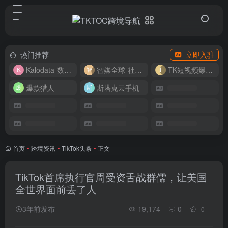
热门推荐
立即入驻
Kalodata-数据分析平台
智媒全球-社媒管理平台
TK短视频爆款复刻
爆款猎人
斯塔克云手机
首页
•
跨境资讯
•
TikTok头条
•
正文
TikTok首席执行官周受资舌战群儒，让美国
全世界面前丢了人
3年前发布
19,174
0
0