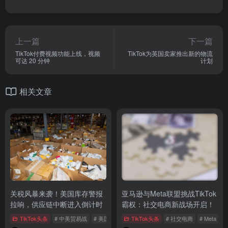
上一篇
下一篇
TikTok付费视频功能上线，视频
TikTok为英国卖家推出新的物流
可达 20 分钟
计划
相关文章
关税风暴来袭！美国库存警报
亚马逊与Meta联盟挑战TikTok
拉响，供应链中断进入倒计时
霸权：社交电商新战场开启！
TikTok头条
# 中美贸易战
# 美国关税
# 供应链中断
TikTok头条
# 社交电商
# Meta
#