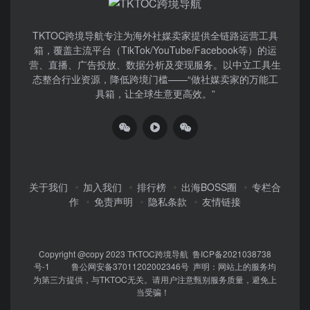
TKTOC跨境导航​专注为海外社媒卖家提供全链路运营工具
箱，覆盖主流平台（TikTok/YouTube/Facebook等）​的运
营、直播、广告投放、数据分析及变现服务。以中立工具生
态整合行业资源，降低跨境门槛——“做社媒卖家的万能工
具箱，让全球生意更高效。”
关于我们
加入我们
排行榜
出海BOSS圈
专栏合
作
免责声明
隐私条款
友情链接
Copyright @copy 2023
TKTOC跨境导航
鲁ICP备2021038738
号-1
鲁公网安备37011202002346号
声明：网站上的服务均
为第三方提供，与TKTOC无关。请用户注意甄别服务质量，避免上
当受骗！