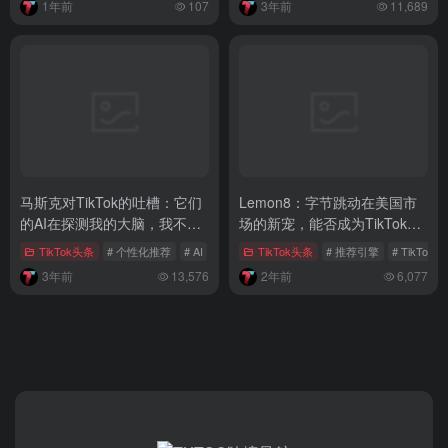
1年前
107
3年前
11,689
马斯克对TikTok的吐槽：它们
Lemon8：字节跳动在美国市
的AI在探测我的大脑，我不再
场的新宠，能否成为TikTok的
使用了！
“备份”计划？
TikTok头条
# 个性化推荐
# AI
# 马斯克
TikTok头条
# 推荐引擎
# TikTok
3年前
13,576
2年前
6,077