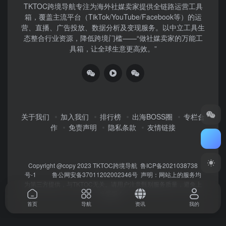
TKTOC跨境导航​专注为海外社媒卖家提供全链路运营工具
箱，覆盖主流平台（TikTok/YouTube/Facebook等）​的运
营、直播、广告投放、数据分析及变现服务。以中立工具生
态整合行业资源，降低跨境门槛——“做社媒卖家的万能工
具箱，让全球生意更高效。”
关于我们
加入我们
排行榜
出海BOSS圈
专栏合
作
免责声明
隐私条款
友情链接
Copyright @copy 2023
TKTOC跨境导航
鲁ICP备2021038738
号-1
鲁公网安备37011202002346号
声明：网站上的服务均
为第三方提供，与TKTOC无关。请用户注意甄别服务质量，避免上
当受骗！
首页
导航
资讯
我的