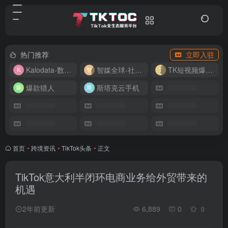
热门推荐
立即入驻
Kalodata-数据分析平台
智媒全球-社媒管理平台
TK短视频爆款复刻
爆款猎人
斯塔克云手机
首页
•
跨境资讯
•
TikTok头条
•
正文
TikTok意大利半闭环电商业务给外贸带来的
机遇
2年前更新
6,889
0
0