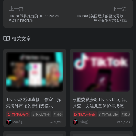
上一篇
下一篇
TikTok即将推出的TikTok Notes
TikTok对美国经济的巨大贡献：
挑战Instagram
中小企业的增长引擎
相关文章
TikTok洛杉矶直播工作室：探
欧盟委员会对TikTok Lite启动
索海外市场的新消费模式
调查：关注儿童保护与成瘾风
险
TikTok头条
# tiktok直播
# 海外市场
# TikTok直播工作室
TikTok头条
# TikTok Lite
# 欧盟委
2年前
9,592
2年前
6,523