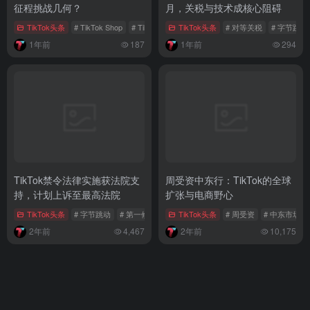
征程挑战几何？
月，关税与技术成核心阻碍
TikTok头条
# TikTok Shop
# TikTok电商扩张
TikTok头条
# 美客多
# 对等关税
# 字节跳动
1年前
187
1年前
294
TikTok禁令法律实施获法院支
周受资中东行：TikTok的全球
持，计划上诉至最高法院
扩张与电商野心
TikTok头条
# 字节跳动
# 第一修正案
# 美国政府
TikTok头条
# 周受资
# 中东市场
2年前
4,467
2年前
10,175