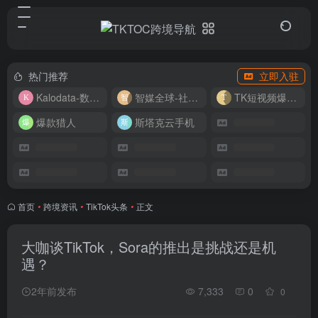
热门推荐
立即入驻
Kalodata-数据分析平台
智媒全球-社媒管理平台
TK短视频爆款复刻
爆款猎人
斯塔克云手机
首页
•
跨境资讯
•
TikTok头条
•
正文
大咖谈TikTok，Sora的推出是挑战还是机
遇？
2年前发布
7,333
0
0