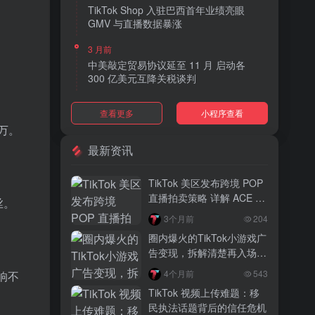
TikTok Shop 入驻巴西首年业绩亮眼
GMV 与直播数据暴涨
3 月前
中美敲定贸易协议延至 11 月 启动各
300 亿美元互降关税谈判
3 月前
查看更多
小程序查看
TikTok Shop 上线 “三日达” 标签 履约
万。
快、转化高、曝光多
最新资讯
3 月前
AI 购物代理化趋势明显 30% 美国消费
TikTok 美区发布跨境 POP
者接受 AI 代下单
直播拍卖策略 详解 ACE 选
丝。
品与三大拍卖机制
3 月前
3个月前
204
TikTok Shop 爱尔兰全面开放入驻 本土
圈内爆火的TikTok小游戏广
品牌可零门槛开店
告变现，拆解清楚再入场，
别盲目跟风
3 月前
4个月前
543
响不
音乐节降噪耳塞风靡欧美 DTC 品牌单日
TikTok 视频上传难题：移
营收突破 200 万元
民执法话题背后的信任危机