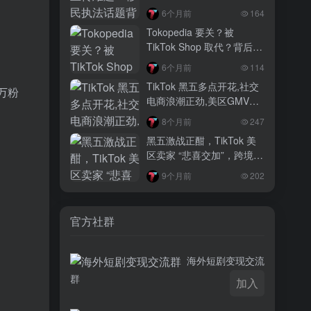
3 月前
6个月前
164
越南监管出手核查Shopee、TikTok
Tokopedia 要关？被
Shop涨价行为，佣金调整遭调查
TikTok Shop 取代？背后真
相大揭秘！
3 月前
6个月前
114
TikTok Shop 印尼推出出海项目 助力本
TikTok 黑五多点开花,社交
0万粉
土品牌开拓东南亚市场
电商浪潮正劲,美区GMV突
破35亿
3 月前
8个月前
247
TikTok Shop 英美周榜出炉 美妆家居成
黑五激战正酣，TikTok 美
两大热销主力
区卖家 “悲喜交加”，跨境电
商路在何方？
9个月前
202
官方社群
海外短剧变现交流
群
加入