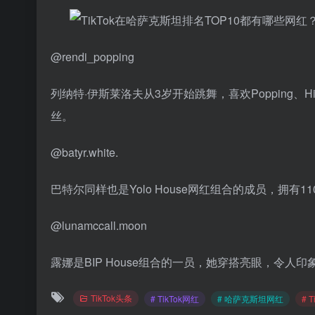
@rendi_popping
列纳特·伊斯莱洛夫从3岁开始跳舞，喜欢Popping、Hip-
丝。
@batyr.white.
巴特尔同样也是Yolo House网红组合的成员，拥有1
@lunamccall.moon
露娜是BIP House组合的一员，她穿搭亮眼，令人印
TikTok头条
# TikTok网红
# 哈萨克斯坦网红
# 