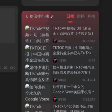
资讯排行榜
日榜
周榜
月榜
TikTok中视频计划（新基
金）百问百答【持续更新】
3年前
25,343
TKTOC日报｜中国电商小
企业转舵东南亚与TikTok寻
求新出路
1年前
78
如何快速判断TikTok账号真
0,192
0
假限流及终极解决方案！
5年前
34,394
如何拥有一个永久的
Google Voice美国手机号？
5年前
22,216
TikTok Shop美国小店详细
入驻指南，建议收藏！