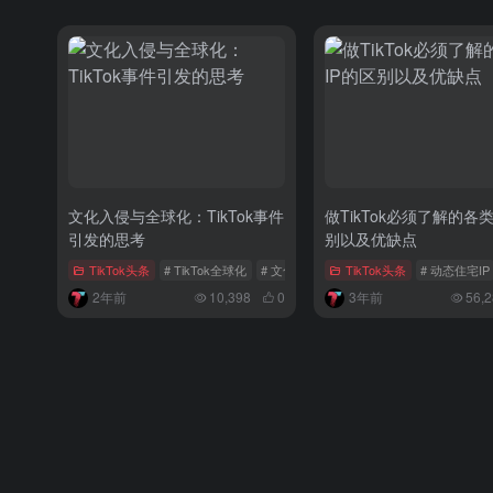
文化入侵与全球化：TikTok事件
做TikTok必须了解的各类
引发的思考
别以及优缺点
TikTok头条
# TikTok全球化
# 文化入侵
# 中国文化出海
TikTok头条
# 动态住宅IP
2年前
10,398
0
3年前
56,2