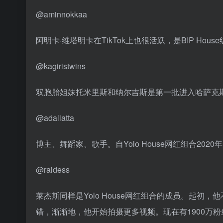
@aminnokkaa
阿明卡·维塔明卡在TikTok上也很活跃，是BIP Hou
@kagiristwins
双胞胎姐妹托米里斯和纳尔吉斯是第一批进入哈萨克斯坦
@adaliatta
博主、舞蹈家、歌手。自Yolo House网红组合20
@raidess
莱杰斯同样是Yolo House网红组合的成员。起初
错，渐渐地，他开始拍摄更多视频。现在有1900万粉