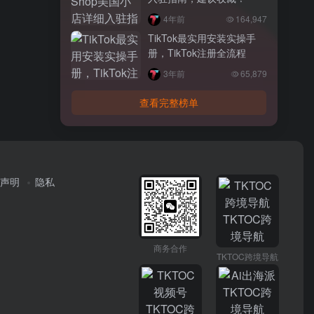
4年前
164,947
TikTok最实用安装实操手
册，TikTok注册全流程
3年前
65,879
查看完整榜单
声明
隐私
商务合作
TKTOC跨境导航