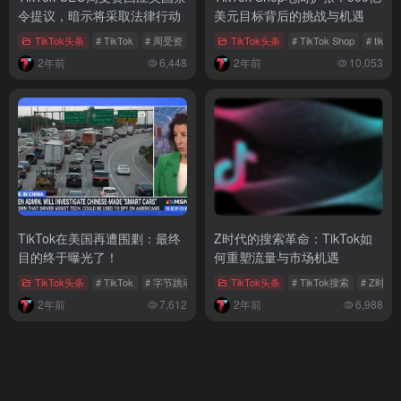
令提议，暗示将采取法律行动
美元目标背后的挑战与机遇
TikTok头条
# TikTok
# 周受资
# 字节跳动
TikTok头条
# TikTok Shop
# tikt
2年前
6,448
2年前
10,053
TikTok在美国再遭围剿：最终
Z时代的搜索革命：TikTok如
目的终于曝光了！
何重塑流量与市场机遇
TikTok头条
# TikTok
# 字节跳动
# 张一鸣
TikTok头条
# TikTok搜索
# Z时代
2年前
7,612
2年前
6,988