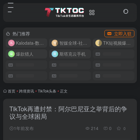
热门推荐
立即入驻
Kalodata-数据分析平台
智媒全球-社媒管理平台
TK短视频爆款复刻
爆款猎人
斯塔克云手机
首页
•
跨境资讯
•
TikTok头条
•
正文
TikTok再遭封禁：阿尔巴尼亚之举背后的争
议与全球困局
1年前发布
214
0
0