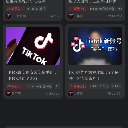
密推荐系统的核心逻辑
类型的店铺，注意事项和玩
法？
新手入门
# TikTok算法
新手入门
# TikTok店铺类型
# 直
11个月前
517
2年前
11,598
TikTok最实用安装实操手册，
TikTok养号教程攻略：9个秘
TikTok注册全流程
诀打造流量账号！
新手入门
# TikTok实操手册
# TikTok注册教程
新手入门
# TikTok安装手册
# TikTok养号
# TikTo
3年前
65,875
3年前
38,601