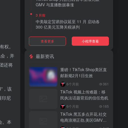
GMV 与直播数据暴涨
3 月前
中美敲定贸易协议延至 11 月 启动各
300 亿美元互降关税谈判
3 月前
查看更多
小程序查看
TikTok Shop 上线 “三日达” 标签 履约
所有权。
快、转化高、曝光多
机会，并
最新资讯
3 月前
集团还将
AI 购物代理化趋势明显 30% 美国消费
重磅！TikTok Shop美区直
者接受 AI 代下单
邮新规2月1日生效
3 月前
6个月前
361
TikTok Shop 爱尔兰全面开放入驻 本土
”，该
TikTok 视频上传难题：移
品牌可零门槛开店
展印尼
民执法话题背后的信任危机
3 月前
6个月前
165
音乐节降噪耳塞风靡欧美 DTC 品牌单日
TikTok 黑五多点开花,社交
营收突破 200 万元
电商浪潮正劲,美区GMV突
会。本
破35亿
3 月前