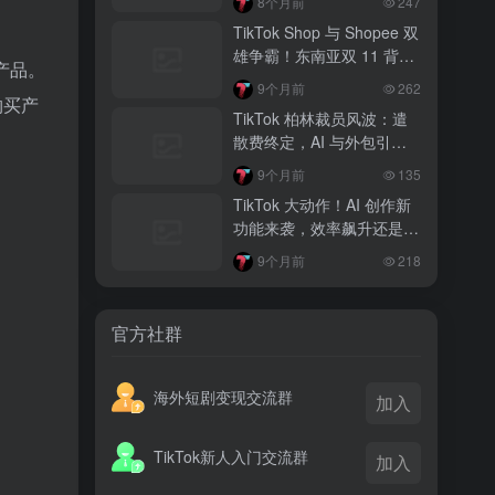
8个月前
247
越南监管出手核查Shopee、TikTok
TikTok Shop 与 Shopee 双
Shop涨价行为，佣金调整遭调查
雄争霸！东南亚双 11 背后
理产品。
的内容电商新战局
3 月前
9个月前
262
购买产
TikTok Shop 印尼推出出海项目 助力本
TikTok 柏林裁员风波：遣
土品牌开拓东南亚市场
散费终定，AI 与外包引发
的行业思考
3 月前
9个月前
135
TikTok Shop 英美周榜出炉 美妆家居成
TikTok 大动作！AI 创作新
两大热销主力
功能来袭，效率飙升还是体
验灾难？
9个月前
218
官方社群
海外短剧变现交流群
加入
TikTok新人入门交流群
加入