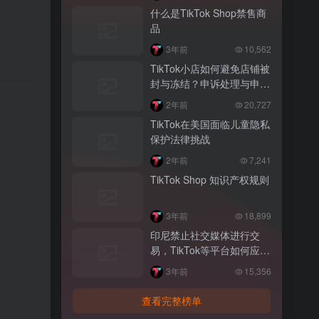
什么是TikTok Shop禁售商
品
3年前
10,562
TikTok小店如何避免店铺被
封与冻结？申诉处理与申诉
策略
。
2年前
20,727
TikTok在美国面临儿童隐私
保护法律挑战
2年前
7,241
TikTok Shop 知识产权规则
3年前
18,899
印尼禁止社交媒体进行交
易，TikTok等平台如何应
对？
3年前
15,356
查看完整榜单