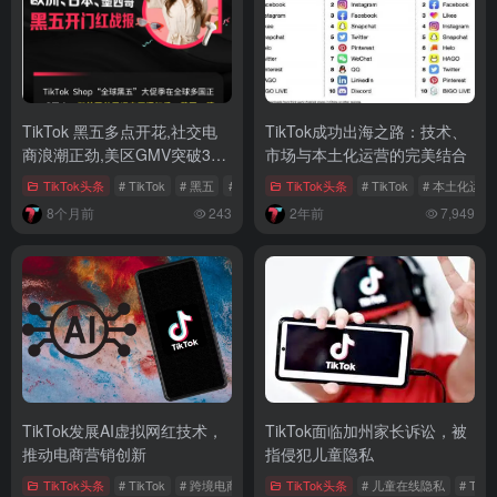
TikTok 黑五多点开花,社交电
TikTok成功出海之路：技术、
商浪潮正劲,美区GMV突破35
市场与本土化运营的完美结合
亿
TikTok头条
# TikTok
# 黑五
# 美区
TikTok头条
# TikTok
# 本土化运营
8个月前
243
2年前
7,949
TikTok发展AI虚拟网红技术，
TikTok面临加州家长诉讼，被
推动电商营销创新
指侵犯儿童隐私
TikTok头条
# TikTok
# 跨境电商
# 直播电商
TikTok头条
# 儿童在线隐私
# TikT