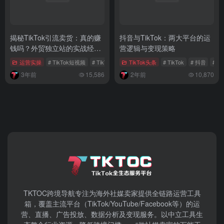
揭秘TikTok引流卖货：真的赚
抖音与TikTok：两大平台的运
钱吗？外贸独立站的实战经验
营逻辑与变现策略
分享
运营实操
# TikTok短视频
# TikTok直播带货
TikTok头条
# TikTok独立站
# TikTok
# 抖音
# T
3年前
15,586
2年前
10,870
TKTOC跨境导航​专注为海外社媒卖家提供全链路运营工具
箱，覆盖主流平台（TikTok/YouTube/Facebook等）​的运
营、直播、广告投放、数据分析及变现服务。以中立工具生