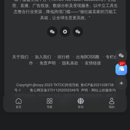
营、直播、广告投放、数据分析及变现服务。以中立工具生
态整合行业资源，降低跨境门槛——“做社媒卖家的万能工
具箱，让全球生意更高效。”
关于我们
加入我们
排行榜
出海BOSS圈
专栏合
作
免责声明
隐私条款
友情链接
27°
Copyright @copy 2023
TKTOC跨境导航
鲁ICP备2021038738
号-1
鲁公网安备37011202002346号
声明：网站上的服务均
为第三方提供，与TKTOC无关。请用户注意甄别服务质量，避免上
当受骗！
首页
导航
资讯
我的