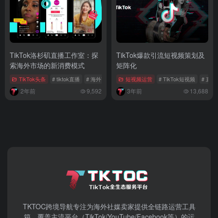
TikTok洛杉矶直播工作室：探
TikTok爆款引流短视频策划及
索海外市场的新消费模式
矩阵化
TikTok头条
# tiktok直播
# 海外市场
# TikTok直播工作室
短视频运营
# TikTok短视频
# 直
2年前
9,592
3年前
13,688
TKTOC跨境导航​专注为海外社媒卖家提供全链路运营工具
箱，覆盖主流平台（TikTok/YouTube/Facebook等）​的运