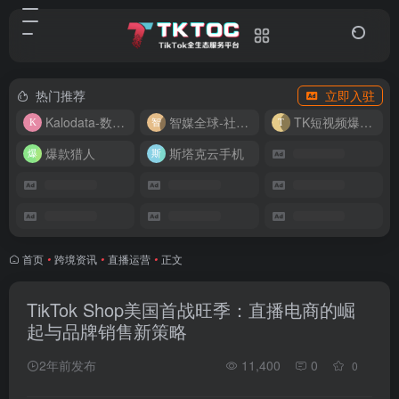
热门推荐
立即入驻
Kalodata-数据分析平台
智媒全球-社媒管理平台
TK短视频爆款复刻
爆款猎人
斯塔克云手机
首页
•
跨境资讯
•
直播运营
•
正文
TikTok Shop美国首战旺季：直播电商的崛
起与品牌销售新策略
2年前发布
11,400
0
0