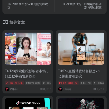
TikTok直播带货应避免的坑和建
TikTok直播带货：跨境电商新浪
议
潮与职业探索
相关文章
TikTok探索虚拟影响者市场，
TikTok直播带货销售额达750
打造数字销售新趋势
亿越南盾引热议
TikTok头条
# tiktok直播
# TikTok品牌出海
TKTOC日报
# TikTok虚拟网红
# TikTok
# TikTok
2年前
8,827
2年前
7,751