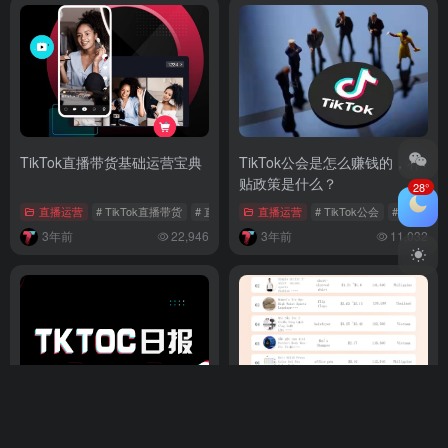
TikTok直播带货基础运营宝典
TikTok公会是怎么赚钱的，补
贴政策是什么？
28°
直播运营
# TikTok直播带货
# 直播带货运营
直播运营
# 直播运营
# TikTok公会
# TikTo
3年前
22,946
3年前
11,032
TKTOC日报｜TikTok 美、英
东南亚电商新机遇：TikTok