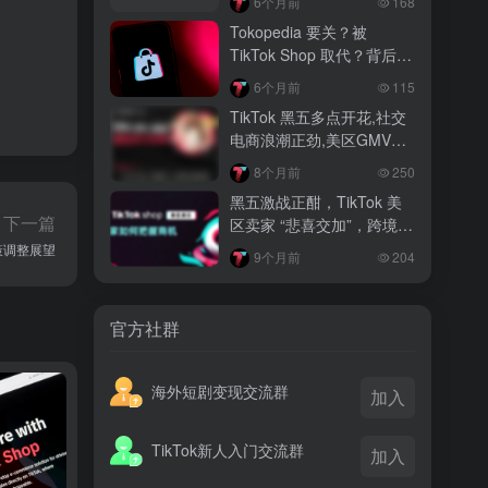
6个月前
168
越南监管出手核查Shopee、TikTok
Tokopedia 要关？被
Shop涨价行为，佣金调整遭调查
TikTok Shop 取代？背后真
相大揭秘！
3 月前
6个月前
115
TikTok Shop 印尼推出出海项目 助力本
TikTok 黑五多点开花,社交
土品牌开拓东南亚市场
电商浪潮正劲,美区GMV突
破35亿
3 月前
8个月前
250
TikTok Shop 英美周榜出炉 美妆家居成
黑五激战正酣，TikTok 美
两大热销主力
下一篇
区卖家 “悲喜交加”，跨境电
商路在何方？
政策调整展望
9个月前
204
官方社群
海外短剧变现交流群
加入
TikTok新人入门交流群
加入