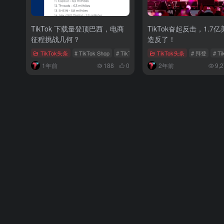
TikTok 下载量登顶巴西，电商
TikTok奋起反击，1.7
征程挑战几何？
造反了！
TikTok头条
# TikTok Shop
# TikTok电商扩张
TikTok头条
# 美客多
# 拜登
# Ti
1年前
188
0
2年前
9,