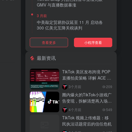
GMV 与直播数据暴涨
3 月前
中美敲定贸易协议延至 11 月 启动各
300 亿美元互降关税谈判
3 月前
查看更多
小程序查看
TikTok Shop 上线 “三日达” 标签 履约
快、转化高、曝光多
最新资讯
3 月前
AI 购物代理化趋势明显 30% 美国消费
。
TikTok 美区发布跨境 POP
者接受 AI 代下单
直播拍卖策略 详解 ACE 选
品与三大拍卖机制
3 月前
3个月前
209
TikTok Shop 爱尔兰全面开放入驻 本土
圈内爆火的TikTok小游戏广
品牌可零门槛开店
告变现，拆解清楚再入场，
别盲目跟风
3 月前
4个月前
549
音乐节降噪耳塞风靡欧美 DTC 品牌单日
TikTok 视频上传难题：移
营收突破 200 万元
民执法话题背后的信任危机
3 月前