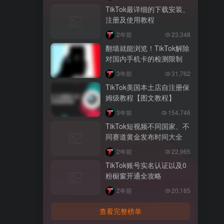
TikTok最详细的下载安装、
注册及使用教程
2年前
23,348
翻墙就能浏览！TikTok解除
对国内手机卡的检测限制
3年前
31,762
TikTok美国本土店自注册保
姆级教程【图文教程】
3年前
154,746
TikTok短视频不同国家、不
同赛道黄金发布时间大全
2年前
22,965
TikTok账号实名认证以及0
粉橱窗开通全攻略
2年前
20,185
查看完整榜单