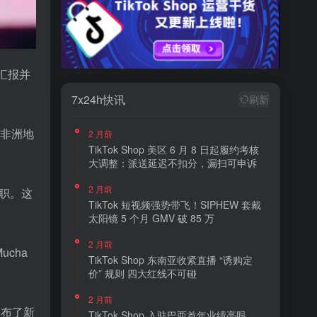
资汇报并
7x24h快讯
刷新
和非洲地
2 月前
TikTok Shop 美区 6 月 8 日起履约考核
大调整：派送延迟不扣分，漏扫可申诉
2 月前
离职。这
TikTok 短视频强势带飞！SIPHEW 套戴
太阳镜 5 个月 GMV 破 85 万
2 月前
cha
TikTok Shop 东南亚收紧直播 “诱购定
价” 规则 四大红线不可碰
2 月前
宣布了新
TikTok Shop 入驻巴西首年业绩亮眼