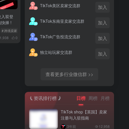
TikTok美区卖家交流群
加入
与收入双登
TikTok东南亚卖家交流群
加入
抉择 !
# 跨境卖家
# TTS全球市场
TikTok广告投流交流群
加入
1,938
0
独立站玩家交流群
加入
查看更多行业微信群 >>
资讯排行榜
日榜
周榜
月榜
TikTok shop【英国】卖家
注册与入驻指南
3年前
12,958