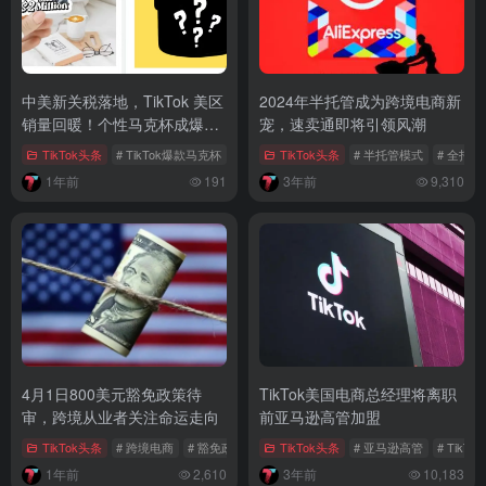
中美新关税落地，TikTok 美区
2024年半托管成为跨境电商新
销量回暖！个性马克杯成爆款
宠，速卖通即将引领风潮
背后的情绪生意
TikTok头条
# TikTok爆款马克杯
# 跨境电商选品
TikTok头条
# 美国消费情绪
# 半托管模式
# 全托
1年前
191
3年前
9,310
4月1日800美元豁免政策待
TikTok美国电商总经理将离职
审，跨境从业者关注命运走向
前亚马逊高管加盟
TikTok头条
# 跨境电商
# 豁免政策
# 跨境从业者
TikTok头条
# 亚马逊高管
# TikT
1年前
2,610
3年前
10,183