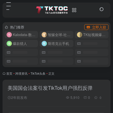
热门推荐
立即入驻
Kalodata-数据分析平台
智媒全球-社媒管理平台
TK短视频爆款复刻
爆款猎人
斯塔克云手机
首页
•
跨境资讯
•
TikTok头条
•
正文
美国国会法案引发TikTok用户强烈反弹
2年前发布
5,910
0
0