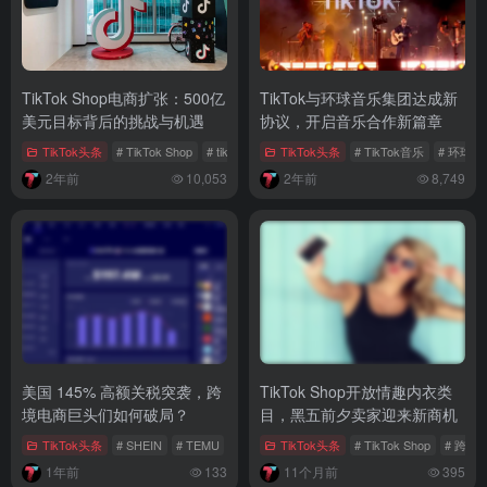
TikTok Shop电商扩张：500亿
TikTok与环球音乐集团达成新
美元目标背后的挑战与机遇
协议，开启音乐合作新篇章
TikTok头条
# TikTok Shop
# tiktok电商
TikTok头条
# TikTok电商市场
# TikTok音乐
# 环球
2年前
10,053
2年前
8,749
美国 145% 高额关税突袭，跨
TikTok Shop开放情趣内衣类
境电商巨头们如何破局？
目，黑五前夕卖家迎来新商机
TikTok头条
# SHEIN
# TEMU
# 跨境电商
TikTok头条
# TikTok Shop
# 跨境
1年前
133
11个月前
395