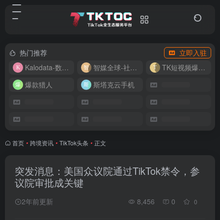
热门推荐
立即入驻
Kalodata-数据分析平台
智媒全球-社媒管理平台
TK短视频爆款复刻
爆款猎人
斯塔克云手机
首页
•
跨境资讯
•
TikTok头条
•
正文
突发消息：美国众议院通过TikTok禁令，参
议院审批成关键
2年前更新
8,456
0
0