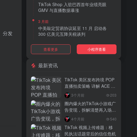
TikTok Shop 入驻巴西首年业绩亮眼
GMV 与直播数据暴涨
3 月前
中美敲定贸易协议延至 11 月 启动各
s）分发
300 亿美元互降关税谈判
3 月前
查看更多
小程序查看
TikTok Shop 上线 “三日达” 标签 履约
快、转化高、曝光多
最新资讯
3 月前
AI 购物代理化趋势明显 30% 美国消费
TikTok 美区发布跨境 POP
者接受 AI 代下单
直播拍卖策略 详解 ACE 选
品与三大拍卖机制
3 月前
3个月前
203
TikTok Shop 爱尔兰全面开放入驻 本土
圈内爆火的TikTok小游戏广
品牌可零门槛开店
告变现，拆解清楚再入场，
别盲目跟风
3 月前
4个月前
540
音乐节降噪耳塞风靡欧美 DTC 品牌单日
TikTok 视频上传难题：移
营收突破 200 万元
民执法话题背后的信任危机
。