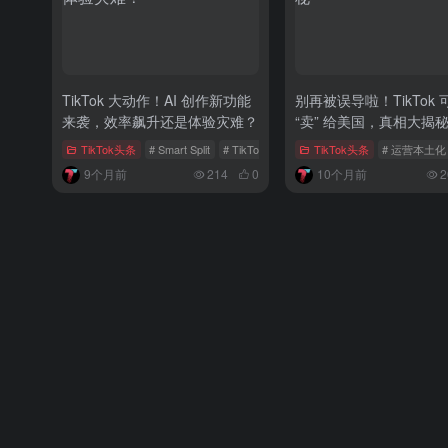
TikTok 大动作！AI 创作新功能
别再被误导啦！TikTok 
来袭，效率飙升还是体验灾难？
“卖” 给美国，真相大揭
TikTok头条
# Smart Split
# TikTok
# 图片生成视频
TikTok头条
# 运营本土化
9个月前
214
0
10个月前
2