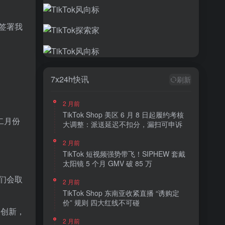
签署我
7x24h快讯
刷新
2 月前
TikTok Shop 美区 6 月 8 日起履约考核
二月份
大调整：派送延迟不扣分，漏扫可申诉
2 月前
TikTok 短视频强势带飞！SIPHEW 套戴
太阳镜 5 个月 GMV 破 85 万
我们会取
2 月前
TikTok Shop 东南亚收紧直播 “诱购定
价” 规则 四大红线不可碰
和创新，
2 月前