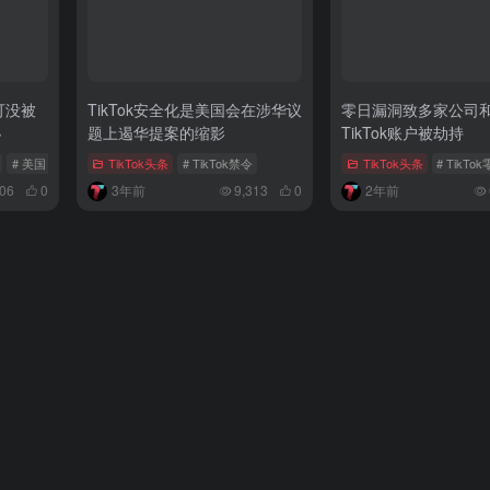
可没被
TikTok安全化是美国会在涉华议
零日漏洞致多家公司
秘
题上遏华提案的缩影
TikTok账户被劫持
# 美国
# TikTok
TikTok头条
# TikTok禁令
TikTok头条
# TikT
06
0
3年前
9,313
0
2年前