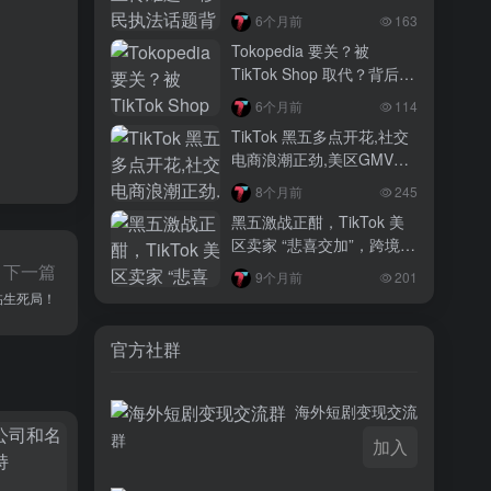
3 月前
6个月前
163
越南监管出手核查Shopee、TikTok
Tokopedia 要关？被
Shop涨价行为，佣金调整遭调查
TikTok Shop 取代？背后真
相大揭秘！
3 月前
6个月前
114
TikTok Shop 印尼推出出海项目 助力本
TikTok 黑五多点开花,社交
土品牌开拓东南亚市场
电商浪潮正劲,美区GMV突
破35亿
3 月前
8个月前
245
TikTok Shop 英美周榜出炉 美妆家居成
黑五激战正酣，TikTok 美
两大热销主力
区卖家 “悲喜交加”，跨境电
商路在何方？
下一篇
9个月前
201
面临生死局！
官方社群
海外短剧变现交流
群
加入