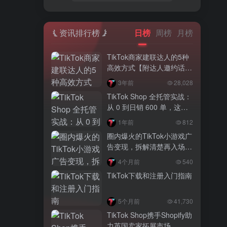
资讯排行榜
日榜
周榜
月榜
TikTok商家建联达人的5种
高效方式【附达人邀约话
术】
3年前
28,028
TikTok Shop 全托管实战：
从 0 到日销 600 单，这家
服饰商的 3 步爆单密码
1年前
812
圈内爆火的TikTok小游戏广
告变现，拆解清楚再入场，
别盲目跟风
4个月前
540
TikTok下载和注册入门指南
5个月前
41,730
TikTok Shop携手Shopify助
力英国卖家拓展市场