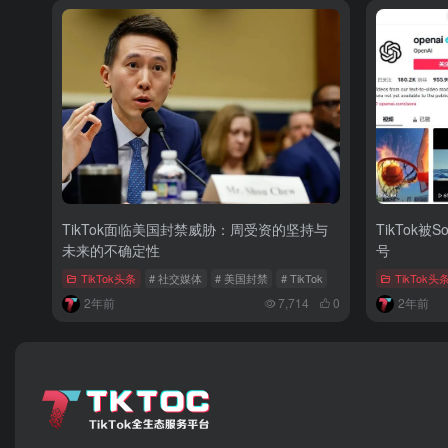
TikTok面临美国封禁威胁：周受资的坚持与
TikTok被
未来的不确定性
号
TikTok头条
# 社交媒体
# 美国封禁
# TikTok
TikTok头
2年前
7,714
0
2年前