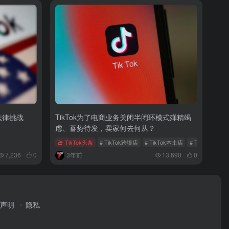
法律挑战
TikTok为了电商业务关闭半闭环模式殚精竭
虑、蓄势待发，卖家何去何从？
TikTok头条
# TikTok跨境店
# TikTok本土店
# TikTok半闭环
7,236
0
3年前
13,690
0
声明
隐私