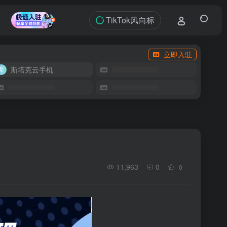
TikTok风向标
立即入驻
斯塔克云手机
11,963
0
0