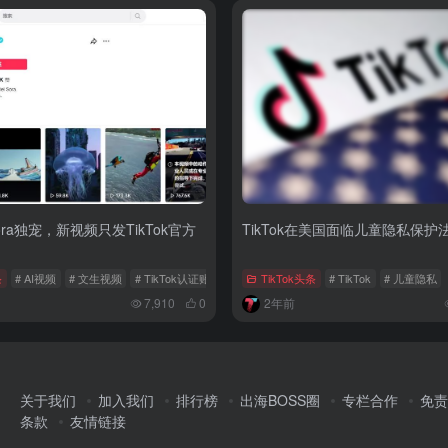
Sora独宠，新视频只发TikTok官方
TikTok在美国面临儿童隐私保护
条
# AI视频
# 文生视频
# TikTok认证账户
TikTok头条
# TikTok
# 儿童隐私
7,910
0
2年前
关于我们
加入我们
排行榜
出海BOSS圈
专栏合作
免责
条款
友情链接