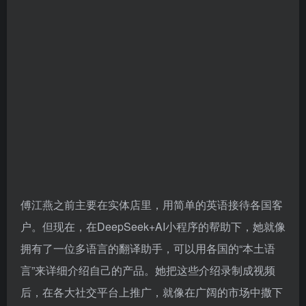
傅江燕之前主要在实体店里，用简单的英语接待各国客
户。但现在，在DeepSeek+AI小程序的帮助下，她就像
拥有了一位多语言的翻译助手，可以用各国的“本土语
言”来详细介绍自己的产品。她把这些介绍录制成视频
后，在各大社交平台上推广，就像在广阔的市场中撒下
了一张大网，吸引了不少海外采购商前来洽谈生意。
傅江燕和丈夫经营的袜子小店每年能销售2000万双，主
要出口到中东、南美、南非等地，而DeepSeek的应