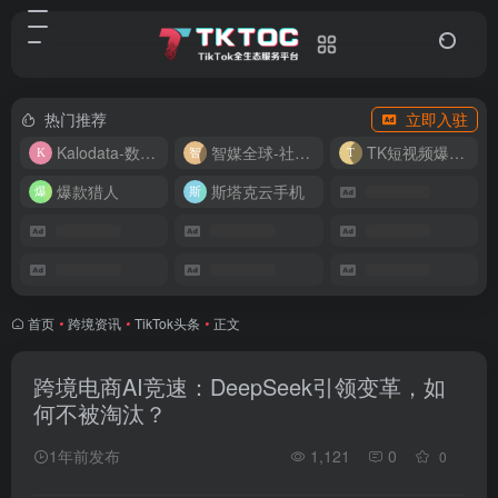
热门推荐
立即入驻
Kalodata-数据分析平台
智媒全球-社媒管理平台
TK短视频爆款复刻
爆款猎人
斯塔克云手机
首页
•
跨境资讯
•
TikTok头条
•
正文
跨境电商AI竞速：DeepSeek引领变革，如
何不被淘汰？
1年前发布
1,121
0
0