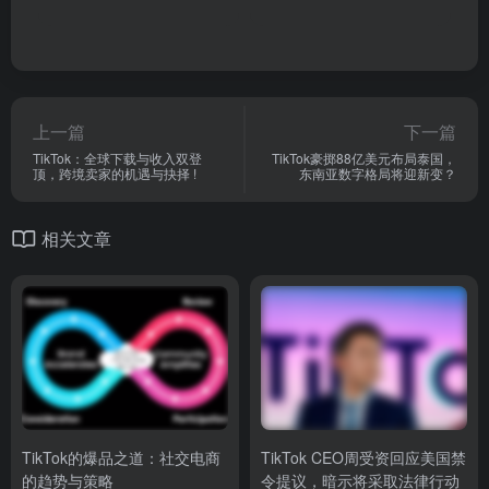
上一篇
下一篇
TikTok：全球下载与收入双登
TikTok豪掷88亿美元布局泰国，
顶，跨境卖家的机遇与抉择 !
东南亚数字格局将迎新变？
相关文章
TikTok的爆品之道：社交电商
TikTok CEO周受资回应美国禁
的趋势与策略
令提议，暗示将采取法律行动
运营实操
# TikTok爆品
# 电商趋势
# 社群电商
TikTok头条
# TikTok
# 周受资
#
3年前
19,627
2年前
6,448