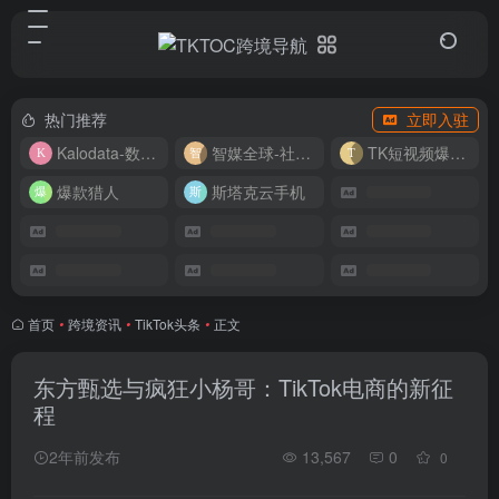
热门推荐
立即入驻
Kalodata-数据分析平台
智媒全球-社媒管理平台
TK短视频爆款复刻
爆款猎人
斯塔克云手机
首页
•
跨境资讯
•
TikTok头条
•
正文
东方甄选与疯狂小杨哥：TikTok电商的新征
程
2年前发布
13,567
0
0