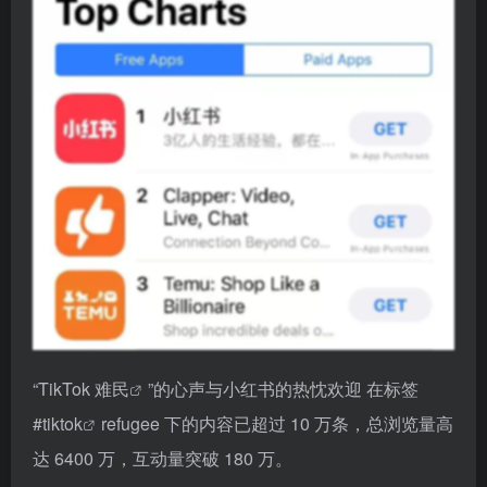
“
TikTok 难民
”的心声与小红书的热忱欢迎 在标签
#
tiktok
refugee 下的内容已超过 10 万条，总浏览量高
达 6400 万，互动量突破 180 万。
美国网友一方面表达对 TikTok 可能被禁的怨愤，一方
面试探性地“转移”到小红书。 而国内网友对此不仅展现
出极大的包容，更用各种别具一格的方式欢迎老外的到
来：从中式英语的风趣评论到帮忙做作业的互动，甚至
有网友戏言：“白天我们用，晚上你们用！”美国用户也