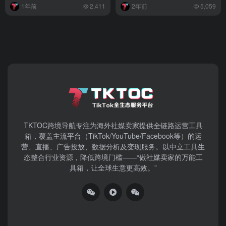
TKTOC跨境导航​专注为海外社媒卖家提供全链路运营工具
箱，覆盖主流平台（TikTok/YouTube/Facebook等）​的运
营、直播、广告投放、数据分析及变现服务。以中立工具生
态整合行业资源，降低跨境门槛——“做社媒卖家的万能工
具箱，让全球生意更高效。”
关于我们
加入我们
排行榜
出海BOSS圈
专栏合
作
免责声明
隐私条款
友情链接
Copyright @copy 2023
TKTOC跨境导航
鲁ICP备2021038738
号-1
鲁公网安备37011202002346号
声明：网站上的服务均
为第三方提供，与TKTOC无关。请用户注意甄别服务质量，避免上