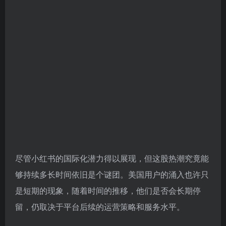
尽管小红书的国际化潜力得以展现，但这股热潮究竟能
够持续多长时间依旧是个谜团。美国用户的涌入也许只
是短期的现象，随着时间的推移，他们是否会长期停
留，仍取决于平台后续的运营策略和服务水平。
对于卖家而言，小红书是否会成为继 TikTok 之后的新
契机有待观察，但不妨密切留意并提前谋划，毕竟，在
瞬息万变的社交媒体时代，一切皆难以预料。
TikTok头条
# 小红书
# TikTok 禁令