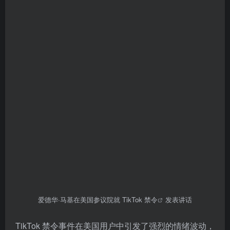
爱德华·马基在美国参议院就
TikTok 禁令
发表讲话
TikTok 禁令事件在美国用户中引发了强烈的情绪波动，
并催生了令人意想不到的状况——小红书在一夜之间登
上美国 App Store 榜单首位。相较于国内社交媒体用户
的见怪不怪，美国网友对小红书的喜爱源于其全球化的
定位和宽松的注册门槛。