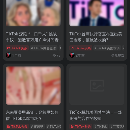
TikTok头条
# TikTok内容监管
# TikTok争议
TikTok头条
# 一日千人挑战
# TikTok美国市场
# T
1年前
78
2年前
8,802
东南亚美甲新宠：穿戴甲如何
TikTok挑战美国禁售法：一场
借TikTok风靡市场？
宪法与合作的较量
TikTok头条
# 穿戴甲
# TikTok美甲行业
TikTok头条
# TikTok市场扩张
# TikTok
# 字节跳动
1年前
2,411
2年前
5,059