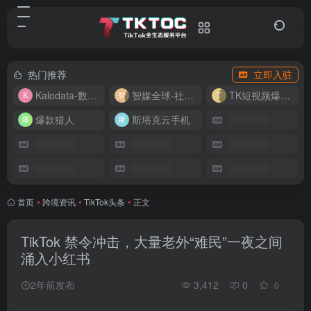
热门推荐
立即入驻
Kalodata-数据分析平台
智媒全球-社媒管理平台
TK短视频爆款复刻
爆款猎人
斯塔克云手机
首页
•
跨境资讯
•
TikTok头条
•
正文
TikTok 禁令冲击，大量老外“难民”一夜之间
涌入小红书
2年前发布
3,412
0
0