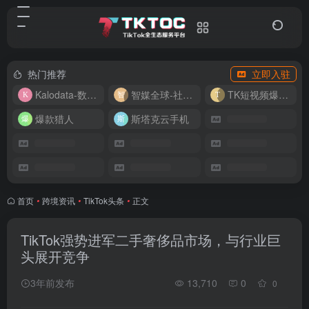
热门推荐
立即入驻
Kalodata-数据分析平台
智媒全球-社媒管理平台
TK短视频爆款复刻
爆款猎人
斯塔克云手机
首页
•
跨境资讯
•
TikTok头条
•
正文
TikTok强势进军二手奢侈品市场，与行业巨
头展开竞争
3年前发布
13,710
0
0