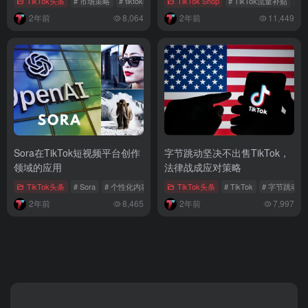
TikTok头条
# 市场策略
# tiktok电商
# 品牌宣传
TikTok Shop
# TikTok流量补贴
# s
2年前
8,064
2年前
11,449
Sora在TikTok短视频平台创作
字节跳动坚决不出售TikTok，
领域的应用
法律战成应对策略
TikTok头条
# Sora
# 个性化内容
# TikTok创意视频
TikTok头条
# TikTok
# 字节跳动
2年前
8,465
2年前
7,997