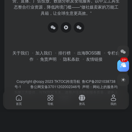
营、直播、广告投放、数据分析及变现服务。以中立工具生
态整合行业资源，降低跨境门槛——“做社媒卖家的万能工
具箱，让全球生意更高效。”
关于我们
加入我们
排行榜
出海BOSS圈
专栏合
作
免责声明
隐私条款
友情链接
27°
Copyright @copy 2023
TKTOC跨境导航
鲁ICP备2021038738
号-1
鲁公网安备37011202002346号
声明：网站上的服务均
为第三方提供，与TKTOC无关。请用户注意甄别服务质量，避免上
当受骗！
首页
导航
资讯
我的