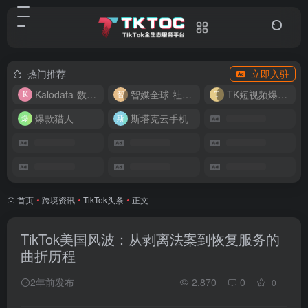
热门推荐
立即入驻
Kalodata-数据分析平台
智媒全球-社媒管理平台
TK短视频爆款复刻
爆款猎人
斯塔克云手机
首页
•
跨境资讯
•
TikTok头条
•
正文
TikTok美国风波：从剥离法案到恢复服务的
曲折历程
2年前发布
2,870
0
0