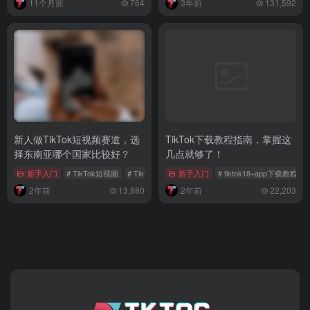
择东南亚哪个国家比较好？
几点就够了！
新手入门
# TikTok短视频
# TikTok赛道选择
新手入门
# TikTok电商环境
# tiktok18+app下载教程
2年前
13,880
2年前
22,203
TKTOC跨境导航​专注为海外社媒卖家提供全链路运营工具
箱，覆盖主流平台（TikTok/YouTube/Facebook等）​的运
营、直播、广告投放、数据分析及变现服务。以中立工具生
态整合行业资源，降低跨境门槛——“做社媒卖家的万能工
具箱，让全球生意更高效。”