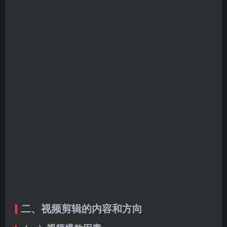
二、视频剪辑的内容和方向
（一）视频爆款因素
完播率、评论率、点赞率、关注率、转发率、素材、配
音、内容制作等这八大数据都是需要我们去关注的，都
有可能决定视频是否有爆款的潜质，当然最最最影响视
频的火爆程度的其实还是视频内容，文案，音乐这三要
素是否匹配得当。