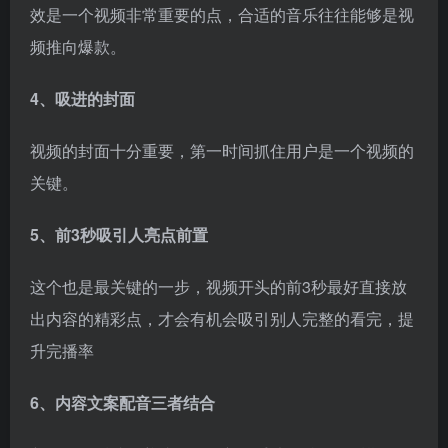
5、前3秒吸引人亮点前置
这个也是最关键的一步，视频开头的前3秒最好直接放
出内容的精彩点，才会有机会吸引别人完整的看完，提
升完播率
6、内容文案配音三者结合
剪辑几次后就要养成自己的剪辑手法，特别是后期，一
般是以去重为目的，流水化生产，我自己常用的就是静
音、变速、滤镜、瘦脸、裁剪、镜像、掐头去尾砍中
间，，但我们要想路走得远，跑得久，最后还是得回归
原创。
（二）剪映工具技巧