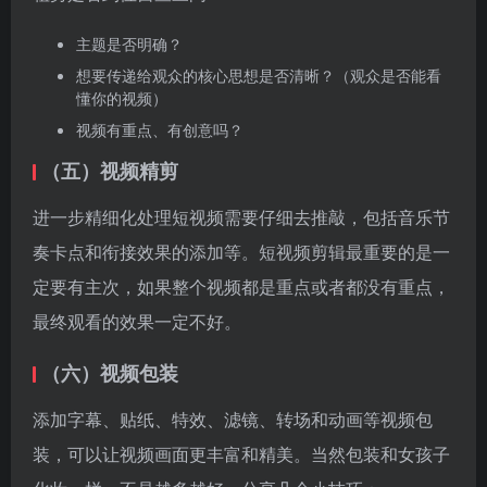
奏卡点和衔接效果的添加等。短视频剪辑最重要的是一
定要有主次，如果整个视频都是重点或者都没有重点，
最终观看的效果一定不好。
（六）视频包装
添加字幕、贴纸、特效、滤镜、转场和动画等视频包
装，可以让视频画面更丰富和精美。当然包装和女孩子
化妆一样，不是越多越好，分享几个小技巧：
要有整体性、统一性，例如字幕添加时，字体、颜色、
添加的贴纸、特效等要符合短视频内容风格，否则会显
得很突兀，适得其反；
色调、配色等要符合和形成自己的风格，每个行业、工
厂都会有自己的行业调性或者企业调性，色调配色和音
乐、画面内容一样重要，只是换成了一种无声的传递；
包装要符合粉丝口味，短视频内容是否能被目标国家/地
区的观众喜欢，我们短视频想要的是2B还是2C，都需要