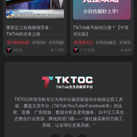
重新定义短视频领导者：
TikTok账号如何注册？【中英
TikTok的未来之路
对比版】
TikTok头条
# TikTok
# 字节跳动
# 美国法案
新手入门
# TikTok账号
# TikTo
2年前
7,920
11个月前
409
TKTOC跨境导航​专注为海外社媒卖家提供全链路运营工具
箱，覆盖主流平台（TikTok/YouTube/Facebook等）​的运
营、直播、广告投放、数据分析及变现服务。以中立工具生
态整合行业资源，降低跨境门槛——“做社媒卖家的万能工
具箱，让全球生意更高效。”