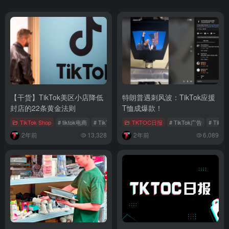
【干货】TikTok美区小店降低
特朗普遇刺风波：TikTok应援
封店的22条黄金法则
T恤成爆款！
TikTok Shop
# tiktok电商
# TikTok美区小店
TKTOC日报
# TikTok运营指南
# TikTok广告
# TikTo
2年前
13,328
2年前
6,089