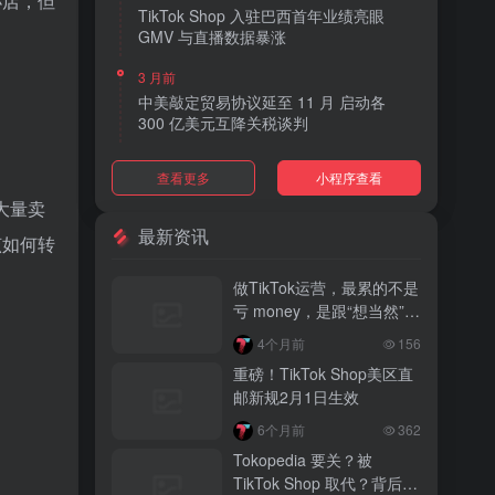
小店，但
TikTok Shop 入驻巴西首年业绩亮眼
GMV 与直播数据暴涨
3 月前
中美敲定贸易协议延至 11 月 启动各
300 亿美元互降关税谈判
3 月前
查看更多
小程序查看
TikTok Shop 上线 “三日达” 标签 履约
大量卖
快、转化高、曝光多
最新资讯
该如何转
3 月前
AI 购物代理化趋势明显 30% 美国消费
做TikTok运营，最累的不是
者接受 AI 代下单
亏 money，是跟“想当然”的
人废话
3 月前
4个月前
156
TikTok Shop 爱尔兰全面开放入驻 本土
重磅！TikTok Shop美区直
品牌可零门槛开店
邮新规2月1日生效
3 月前
6个月前
362
音乐节降噪耳塞风靡欧美 DTC 品牌单日
Tokopedia 要关？被
营收突破 200 万元
TikTok Shop 取代？背后真