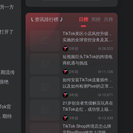
，另一方
资讯排行榜
日榜
周榜
月榜
”打开了
TikTok美区小店风控升级，
实施的全球管控业务及其要
求解读
3年前
28,553
。
短视频巨头TikTok的跨境电
商机遇与挑战
长期流传
2年前
11,136
如何安装TikTok流量插件，
的很绝
以及如何检测Pixel的正常运
行？
3年前
10,671
21岁创业者凭借解压玩具在
ok官
TikTok走红，成功登上福布
斯百万富翁榜！
，期待
3年前
13,439
TikTok Shop跨境店怎么绑
定PingPong收款？详细教