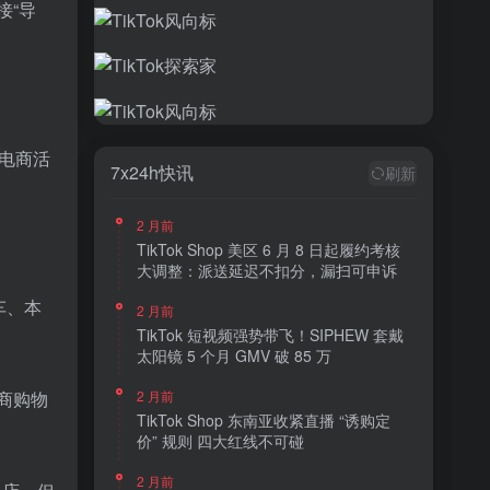
接“导
行电商活
7x24h快讯
刷新
2 月前
TikTok Shop 美区 6 月 8 日起履约考核
大调整：派送延迟不扣分，漏扫可申诉
车、
本
2 月前
TikTok 短视频强势带飞！SIPHEW 套戴
太阳镜 5 个月 GMV 破 85 万
商购物
2 月前
TikTok Shop 东南亚收紧直播 “诱购定
价” 规则 四大红线不可碰
2 月前