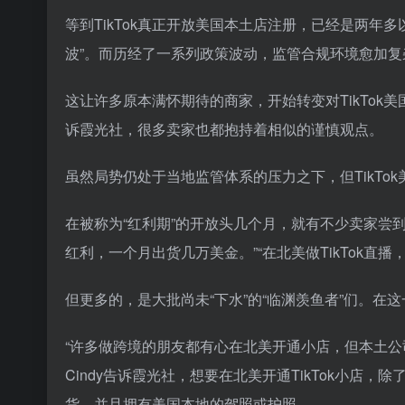
等到TikTok真正开放美国本土店注册，已经是两年多
波”。而历经了一系列政策波动，监管合规环境愈加复杂
这让许多原本满怀期待的商家，开始转变对TikTok
诉霞光社，很多卖家也都抱持着相似的谨慎观点。
虽然局势仍处于当地监管体系的压力之下，但TikTo
在被称为“红利期”的开放头几个月，就有不少卖家尝到了
红利，一个月出货几万美金。”“在北美做TikTok直播，
但更多的，是大批尚未“下水”的“临渊羡鱼者”们。在这一
“许多做跨境的朋友都有心在北美开通小店，但本土公
Cindy告诉霞光社，想要在北美开通TikTok小
货，并且拥有美国本地的驾照或护照。