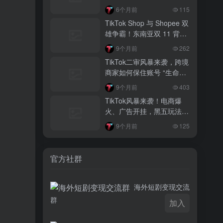
相大揭秘！
3 月前
6个月前
115
越南监管出手核查Shopee、TikTok
TikTok Shop 与 Shopee 双
Shop涨价行为，佣金调整遭调查
雄争霸！东南亚双 11 背后
的内容电商新战局
3 月前
9个月前
262
TikTok Shop 印尼推出出海项目 助力本
TikTok二审风暴来袭，跨境
土品牌开拓东南亚市场
商家如何保住账号 “生命
线”？
3 月前
9个月前
403
TikTok Shop 英美周榜出炉 美妆家居成
TikTok风暴来袭！电商爆
两大热销主力
火、广告开挂，黑五玩法超
惊艳，你跟得上吗？
9个月前
125
官方社群
海外短剧变现交流
群
加入