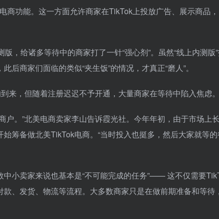
fy对接电商功能。这一方面允许商家在TikTok上投放广告、展示商品
内测版，给诸多等待中的商家打了一针“强心剂”。虽然“线上内测版
，此后商家们面临的类似“夹生饭”的情况，才真正“磨人”。
的到来，但随着注册迟迟不予开通，大量商家在等待中陷入焦虑
间的商户。”北美电商卖家李山告诉霞光社。今年年初，由于市场上
开始筹备做北美TikTok电商。“当时投入也挺多，然后大家就等
小卖家来说也基本是“不可能完成的任务”—— 这不仅需要TikT
付款、发货、物流等流程。大多数商家只是在做前期准备和等待