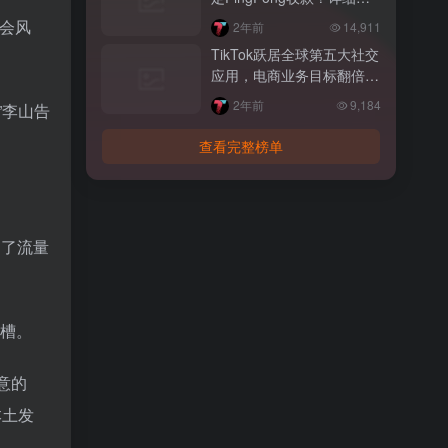
程来啦！
证会风
2年前
14,911
TikTok跃居全球第五大社交
应用，电商业务目标翻倍增
长
2年前
9,184
”李山告
查看完整榜单
到了流量
吐槽。
意的
本土发