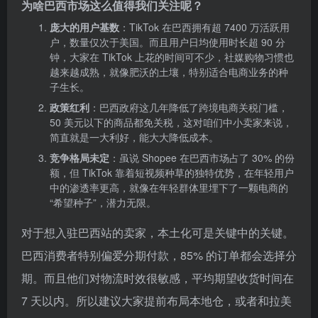
为啥巴西市场这么值得我们关注呢？
庞大的用户基数
：TikTok 在巴西拥有超 7400 万活跃用
户，数量仅次于美国。而且用户日均使用时长超 90 分
钟，大家在 TikTok 上花的时间可不少，社媒购物习惯也
越来越成熟，就像肥沃的土壤，特别适合电商业务的种
子生长。
政策红利
：巴西政府这几年降低了跨境电商关税门槛，
50 美元以下的商品都免关税，这对咱们中小卖家来说，
简直就是一大利好，能大大降低成本。
竞争格局未定
：虽说 Shopee 在巴西市场占了 30% 的份
额，但 TikTok 靠着短视频种草的独特优势，在年轻用户
中的渗透率更高，就像在年轻群体里埋下了一颗电商的
“希望种子”，潜力无限。
对于想入驻巴西站的卖家，本土化可是关键中的关键。
巴西消费者特别偏爱分期付款，85% 的订单都会选择分
期。而且他们对物流时效很敏感，平均期望收货时间在
7 天以内。所以建议大家提前布局本地仓，或者和拉美