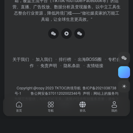
箱，覆盖主流平台（TikTok/YouTube/Facebook等）​的运
营、直播、广告投放、数据分析及变现服务。以中立工具生
态整合行业资源，降低跨境门槛——“做社媒卖家的万能工
具箱，让全球生意更高效。”
关于我们
加入我们
排行榜
出海BOSS圈
专栏合
作
免责声明
隐私条款
友情链接
Copyright @copy 2023
TKTOC跨境导航
鲁ICP备2021038738
号-1
鲁公网安备37011202002346号
声明：网站上的服务均
为第三方提供，与TKTOC无关。请用户注意甄别服务质量，避免上
当受骗！
首页
导航
资讯
我的