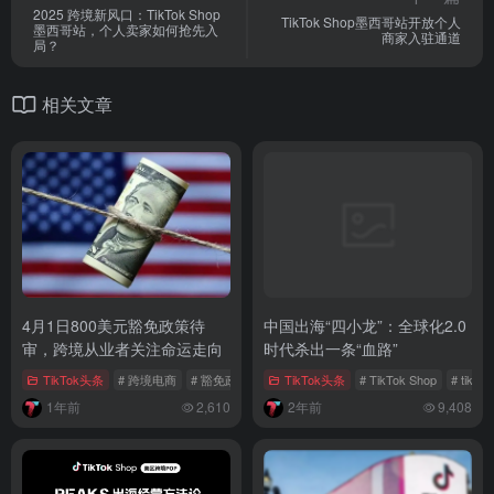
2025 跨境新风口：TikTok Shop
TikTok Shop墨西哥站开放个人
墨西哥站，个人卖家如何抢先入
商家入驻通道
局？
相关文章
4月1日800美元豁免政策待
中国出海“四小龙”：全球化2.0
审，跨境从业者关注命运走向
时代杀出一条“血路”
TikTok头条
# 跨境电商
# 豁免政策
# 跨境从业者
TikTok头条
# TikTok Shop
# tikt
1年前
2,610
2年前
9,408