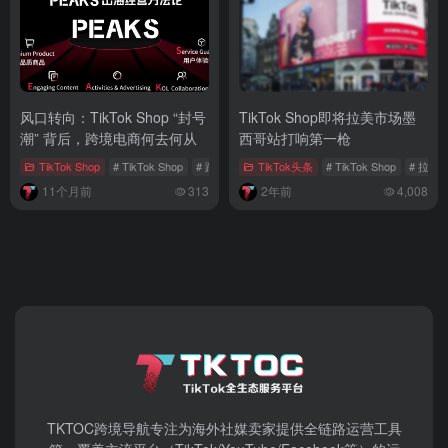
风口转向：TikTok Shop “封号
TikTok Shop即将拉美市场墨
潮” 背后，跨境电商何去何从
西哥站打响第一枪
TikTok Shop
# TikTok Shop
# 跨境电商
TikTok头条
# 精细化运营
# TikTok Shop
# 拉美
11个月前
313
2年前
4,008
TKTOC跨境导航​专注为海外社媒卖家提供全链路运营工具