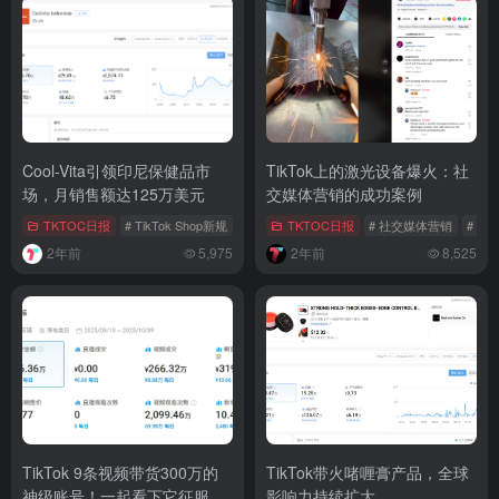
Cool-Vita引领印尼保健品市
TikTok上的激光设备爆火：社
场，月销售额达125万美元
交媒体营销的成功案例
TKTOC日报
# TikTok Shop新规
# TikTok菲律宾
TKTOC日报
# TikTok营销
# 社交媒体营销
# Sho
2年前
5,975
2年前
8,525
TikTok 9条视频带货300万的
TikTok带火啫喱膏产品，全球
神级账号！一起看下它征服老
影响力持续扩大