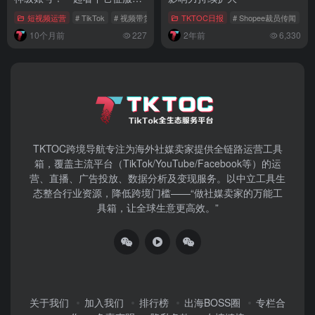
外的爆单逻辑
短视频运营
# TikTok
# 视频带货
TKTOC日报
# Shopee裁员传闻
# 
10个月前
227
2年前
6,330
TKTOC跨境导航​专注为海外社媒卖家提供全链路运营工具
箱，覆盖主流平台（TikTok/YouTube/Facebook等）​的运
营、直播、广告投放、数据分析及变现服务。以中立工具生
态整合行业资源，降低跨境门槛——“做社媒卖家的万能工
具箱，让全球生意更高效。”
关于我们
加入我们
排行榜
出海BOSS圈
专栏合