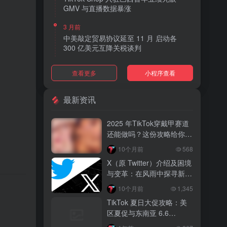
GMV 与直播数据暴涨
3 月前
中美敲定贸易协议延至 11 月 启动各
300 亿美元互降关税谈判
3 月前
查看更多
小程序查看
TikTok Shop 上线 “三日达” 标签 履约
快、转化高、曝光多
最新资讯
3 月前
AI 购物代理化趋势明显 30% 美国消费
2025 年TikTok穿戴甲赛道
者接受 AI 代下单
还能做吗？这份攻略给你答
案！
3 月前
10个月前
568
TikTok Shop 爱尔兰全面开放入驻 本土
X（原 Twitter）介绍及困境
品牌可零门槛开店
与变革：在风雨中探寻新出
路
3 月前
10个月前
1,345
。
音乐节降噪耳塞风靡欧美 DTC 品牌单日
TikTok 夏日大促攻略：美
营收突破 200 万元
区夏促与东南亚 6.6
Double Day 爆品打造指南
3 月前