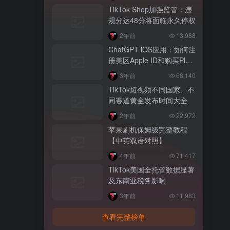
TikTok Shop加强监管：违
规分达48分将面临永久停权
2年前
13,988
ChatGPT iOS应用：如何注
册美区Apple ID和购买Plus
会员【图文教程】
3年前
68,140
TikTok短视频不同国家、不
同赛道黄金发布时间大全
2年前
22,972
苹果刷机保姆级完整教程
【中英双语对照】
4年前
71,417
TikTok美国全托管数据显著
及东南亚税务影响
3年前
11,983
查看完整榜单