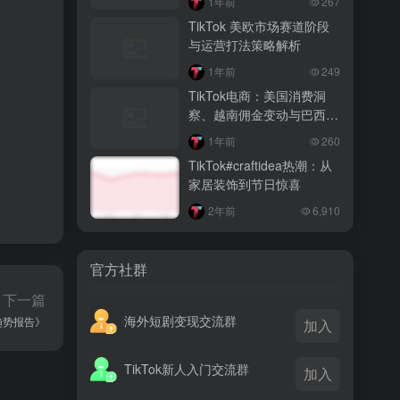
1年前
267
越南监管出手核查Shopee、TikTok
TikTok 美欧市场赛道阶段
Shop涨价行为，佣金调整遭调查
与运营打法策略解析
3 月前
1年前
249
TikTok Shop 印尼推出出海项目 助力本
TikTok电商：美国消费洞
土品牌开拓东南亚市场
察、越南佣金变动与巴西市
场的机遇挑战
3 月前
1年前
260
TikTok Shop 英美周榜出炉 美妆家居成
TikTok#craftidea热潮：从
两大热销主力
家居装饰到节日惊喜
2年前
6,910
官方社群
下一篇
海外短剧变现交流群
行趋势报告》
加入
TikTok新人入门交流群
加入