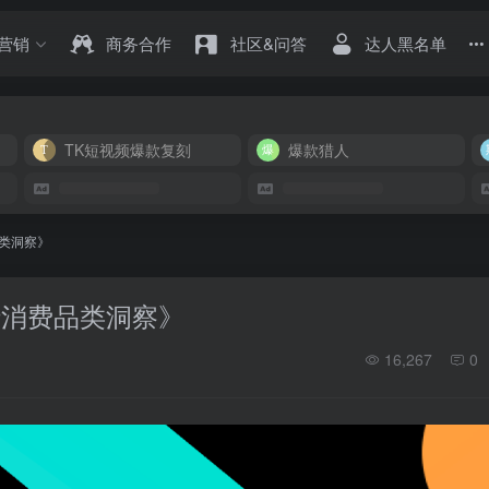
营销
商务合作
社区&问答
达人黑名单
TK短视频爆款复刻
爆款猎人
费品类洞察》
欧美流行消费品类洞察》
16,267
0