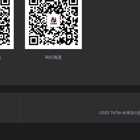
航
Ai出海派
《2023 TikTok 全球流