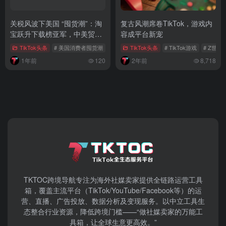
关税风波下美国 “囤货潮”：淘
复古风潮席卷TikTok，游戏内
宝跃升下载榜亚军，中美贸易
容成平台新宠
博弈现新局
TikTok头条
# 美国消费者囤货潮
# 淘宝美国下载量
TikTok头条
# 敦煌网美国市场
# TikTok游戏
# Z世
1年前
120
2年前
8,718
TKTOC跨境导航​专注为海外社媒卖家提供全链路运营工具
箱，覆盖主流平台（TikTok/YouTube/Facebook等）​的运
营、直播、广告投放、数据分析及变现服务。以中立工具生
态整合行业资源，降低跨境门槛——“做社媒卖家的万能工
具箱，让全球生意更高效。”