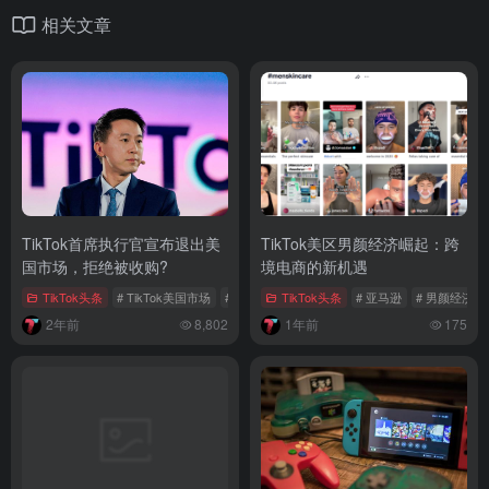
相关文章
TikTok首席执行官宣布退出美
TikTok美区男颜经济崛起：跨
国市场，拒绝被收购?
境电商的新机遇
TikTok头条
# TikTok美国市场
# TikTok被收购
TikTok头条
# TikTok
# 亚马逊
# 男颜经济
2年前
8,802
1年前
175