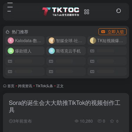
热门推荐
立即入驻
Kalodata-数据分析平台
智媒全球-社媒管理平台
TK短视频爆款复刻
爆款猎人
斯塔克云手机
首页
•
跨境资讯
•
TikTok头条
•
正文
Sora的诞生会大大助推TikTok的视频创作工
具
3年前发布
10,280
0
0