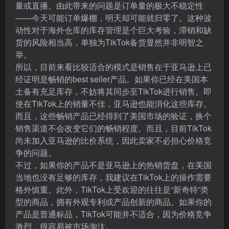
量或直播。由此带来的问题是订单量的极大不稳定性
——今天可能订单爆棚，明天却可能就归零了。这种波
动性对于海外仓库的库存管理是个巨大考验，滞销和缺
货的风险相当高，单独为TikTok备货显然并非明智之
举。
所以，目前来看比较适合的模式是销售在于亚马逊上已
经证明是畅销的best seller产品。如果你已经在美国本
土备有充足库存，不妨将其同步至TikTok进行销售。即
使在TikTok上的销量不佳，亚马逊也能消化这些库存。
而且，这些畅销产品已经得到了美国市场的验证，换个
销售渠道不会改变它们的畅销程度。而且，目前TikTok
尚未加入亚马逊的比价系统，因此卖家不必担心价格竞
争的问题。
不过，如果你的产品不是亚马逊上的热销货盘，在美国
当地也没有足够的库存，我建议在TikTok上的操作需要
格外慎重。此外，TikTok上受欢迎的往往是“新奇特”类
型的商品，拥有外观专利或产品创新的商品。如果你的
产品是普通标品，TikTok可能并不适合，因为价格竞争
激烈，很容易被市场淘汰。