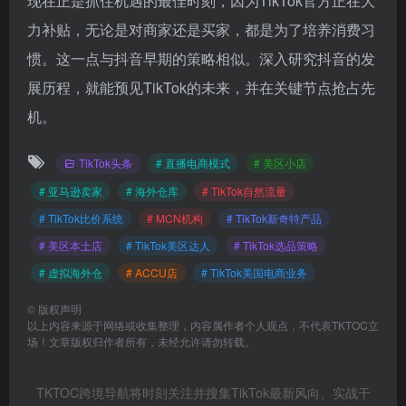
现在正是抓住机遇的最佳时刻，因为TikTok官方正在大
力补贴，无论是对商家还是买家，都是为了培养消费习
惯。这一点与抖音早期的策略相似。深入研究抖音的发
展历程，就能预见TikTok的未来，并在关键节点抢占先
机。
TikTok头条
# 直播电商模式
# 美区小店
# 亚马逊卖家
# 海外仓库
# TikTok自然流量
# TikTok比价系统
# MCN机构
# TikTok新奇特产品
# 美区本土店
# TikTok美区达人
# TikTok选品策略
# 虚拟海外仓
# ACCU店
# TikTok美国电商业务
©
版权声明
以上内容来源于网络或收集整理，内容属作者个人观点，不代表TKTOC立
场！文章版权归作者所有，未经允许请勿转载。
TKTOC跨境导航将时刻关注并搜集TikTok最新风向、实战干