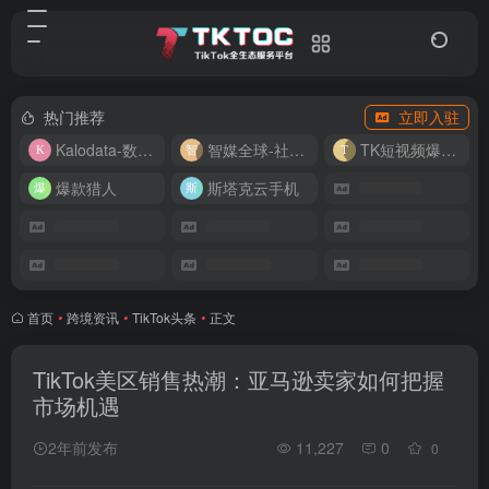
热门推荐
立即入驻
Kalodata-数据分析平台
智媒全球-社媒管理平台
TK短视频爆款复刻
爆款猎人
斯塔克云手机
首页
•
跨境资讯
•
TikTok头条
•
正文
TikTok美区销售热潮：亚马逊卖家如何把握
市场机遇
2年前发布
11,227
0
0