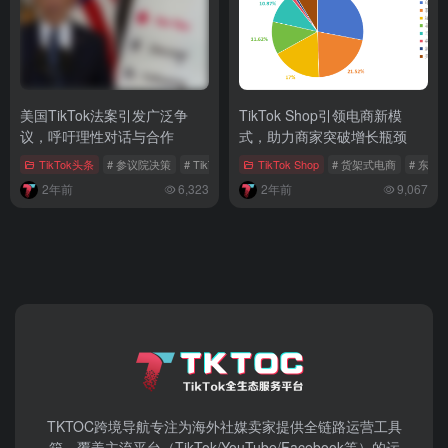
美国TikTok法案引发广泛争
TikTok Shop引领电商新模
议，呼吁理性对话与合作
式，助力商家突破增长瓶颈
TikTok头条
# 参议院决策
# TikTok法案
TikTok Shop
# 美国政治
# 货架式电商
# 东南
2年前
6,323
2年前
9,067
TKTOC跨境导航​专注为海外社媒卖家提供全链路运营工具
箱，覆盖主流平台（TikTok/YouTube/Facebook等）​的运