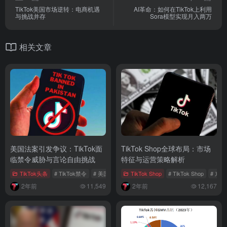
TikTok美国市场逆转：电商机遇
AI革命：如何在TikTok上利用
与挑战并存
Sora模型实现月入两万
相关文章
美国法案引发争议：TikTok面
TikTok Shop全球布局：市场
临禁令威胁与言论自由挑战
特征与运营策略解析
TikTok头条
# TikTok禁令
# 美国法案
# 社交平台
TikTok Shop
# TikTok Shop
# 东
2年前
11,549
2年前
12,167