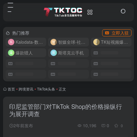
热门推荐
立即入驻
Kalodata-数据分析平台
智媒全球-社媒管理平台
TK短视频爆款复刻
爆款猎人
斯塔克云手机
首页
•
跨境资讯
•
TikTok头条
•
正文
印尼监管部门对TikTok Shop的价格操纵行
为展开调查
2年前发布
10,196
0
0