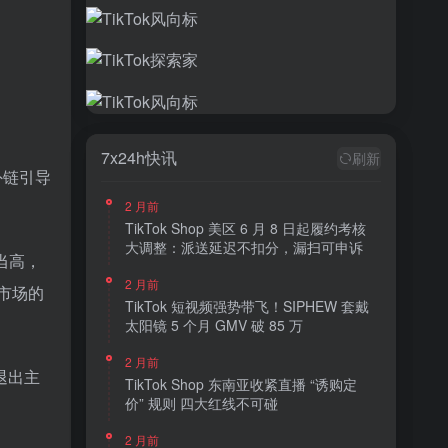
7x24h快讯
刷新
外链引导
2 月前
TikTok Shop 美区 6 月 8 日起履约考核
大调整：派送延迟不扣分，漏扫可申诉
当高，
2 月前
市场的
TikTok 短视频强势带飞！SIPHEW 套戴
太阳镜 5 个月 GMV 破 85 万
2 月前
退出主
TikTok Shop 东南亚收紧直播 “诱购定
价” 规则 四大红线不可碰
2 月前