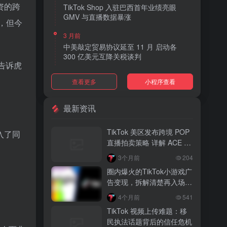
资的跨
TikTok Shop 入驻巴西首年业绩亮眼
GMV 与直播数据暴涨
，但今
3 月前
中美敲定贸易协议延至 11 月 启动各
300 亿美元互降关税谈判
e告诉虎
3 月前
查看更多
小程序查看
TikTok Shop 上线 “三日达” 标签 履约
快、转化高、曝光多
最新资讯
3 月前
AI 购物代理化趋势明显 30% 美国消费
TikTok 美区发布跨境 POP
入了同
者接受 AI 代下单
直播拍卖策略 详解 ACE 选
品与三大拍卖机制
3 月前
3个月前
204
TikTok Shop 爱尔兰全面开放入驻 本土
圈内爆火的TikTok小游戏广
品牌可零门槛开店
告变现，拆解清楚再入场，
别盲目跟风
3 月前
4个月前
541
音乐节降噪耳塞风靡欧美 DTC 品牌单日
TikTok 视频上传难题：移
营收突破 200 万元
民执法话题背后的信任危机