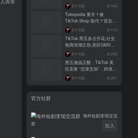
个人而非
3 月前
6个月前
164
越南监管出手核查Shopee、TikTok
Tokopedia 要关？被
Shop涨价行为，佣金调整遭调查
TikTok Shop 取代？背后真
相大揭秘！
3 月前
6个月前
114
TikTok Shop 印尼推出出海项目 助力本
TikTok 黑五多点开花,社交
土品牌开拓东南亚市场
电商浪潮正劲,美区GMV突
破35亿
3 月前
8个月前
246
TikTok Shop 英美周榜出炉 美妆家居成
黑五激战正酣，TikTok 美
两大热销主力
区卖家 “悲喜交加”，跨境电
商路在何方？
9个月前
201
官方社群
海外短剧变现交流
群
加入