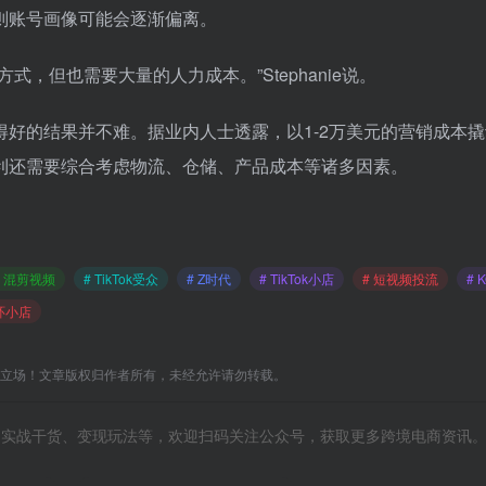
则账号画像可能会逐渐偏离。
，但也需要大量的人力成本。”Stephanie说。
得好的结果并不难。据业内人士透露，以1-2万美元的营销成本撬动
利还需要综合考虑物流、仓储、产品成本等诸多因素。
# 混剪视频
# TikTok受众
# Z时代
# TikTok小店
# 短视频投流
# 
闭环小店
C立场！文章版权归作者所有，未经允许请勿转载。
风向、实战干货、变现玩法等，欢迎扫码关注公众号，获取更多跨境电商资讯