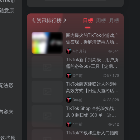
Tok市
随意原
资讯排行榜
日榜
周榜
月榜
圈内爆火的TikTok小游戏广
告变现，拆解清楚再入场，
别盲目跟风
4个月前
541
TikTok新手到高级，用户所
需的必备50+工具【定期更
新】
3年前
57,170
TikTok商家建联达人的5种
也无法形
高效方式【附达人邀约话
术】
3年前
28,028
TikTok Shop 全托管实战：
内容来
从 0 到日销 600 单，这家
服饰商的 3 步爆单密码
1年前
812
TikTok下载和注册入门指南
，这些原