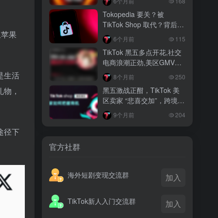
6个月前
168
越南监管出手核查Shopee、TikTok
Tokopedia 要关？被
Shop涨价行为，佣金调整遭调查
TikTok Shop 取代？背后真
且苹果
相大揭秘！
3 月前
6个月前
115
TikTok Shop 印尼推出出海项目 助力本
TikTok 黑五多点开花,社交
土品牌开拓东南亚市场
电商浪潮正劲,美区GMV突
破35亿
3 月前
是生活
8个月前
250
TikTok Shop 英美周榜出炉 美妆家居成
黑五激战正酣，TikTok 美
礼物，
两大热销主力
区卖家 “悲喜交加”，跨境电
商路在何方？
9个月前
204
途径下
官方社群
海外短剧变现交流群
加入
TikTok新人入门交流群
加入