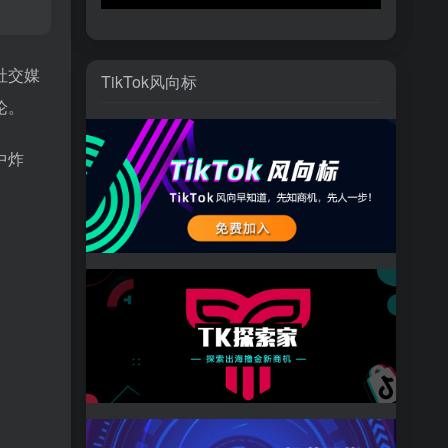
社交媒
TikTok风向标
论。
中炸