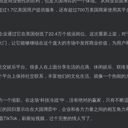
，它既是商业韧性的胜利，也是大国博弈的一个体现。 从商业层面
超过1.7亿美国用户提供服务，还有超过700万美国商家使用其平
，中小企业通过它在美国创造了22.4万个就业岗位。这次重新上架，对
场的大门，让它能够继续在这个庞大的市场中发挥商业价值，为用户
要的社交娱乐平台。很多人在上面分享生活的点滴、休闲娱乐、联络
个平台上保持社交联系，丰富他们的文化生活。就像一个热闹的
弈的一个缩影。在这场“科技冷战”中，没有绝对的赢家，只有不断
响，它的回归显示出在大国博弈中，企业和各方力量之间的相互角力
TikTok，刷着短视频，过个完整的情人节了。