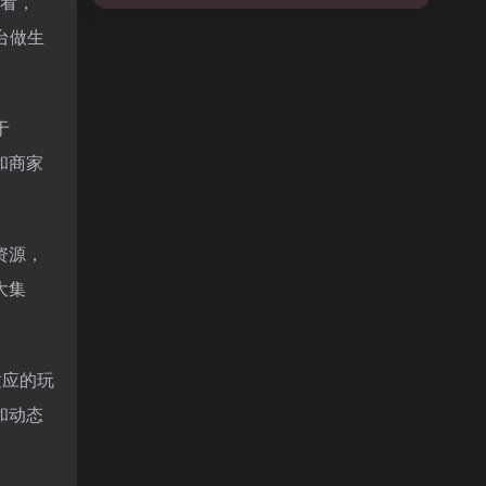
来看，
台做生
于
和商家
资源，
大集
适应的玩
和动态