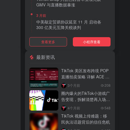
GMV 与直播数据暴涨
3 月前
中美敲定贸易协议延至 11 月 启动各
300 亿美元互降关税谈判
3 月前
查看更多
小程序查看
TikTok Shop 上线 “三日达” 标签 履约
快、转化高、曝光多
最新资讯
3 月前
AI 购物代理化趋势明显 30% 美国消费
TikTok 美区发布跨境 POP
者接受 AI 代下单
直播拍卖策略 详解 ACE 选
品与三大拍卖机制
3 月前
3个月前
208
TikTok Shop 爱尔兰全面开放入驻 本土
圈内爆火的TikTok小游戏广
品牌可零门槛开店
告变现，拆解清楚再入场，
别盲目跟风
3 月前
4个月前
548
音乐节降噪耳塞风靡欧美 DTC 品牌单日
TikTok 视频上传难题：移
营收突破 200 万元
民执法话题背后的信任危机
3 月前