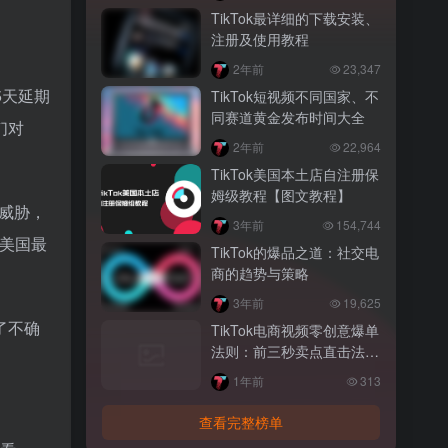
TikTok最详细的下载安装、
注册及使用教程
2年前
23,347
5天延期
TikTok短视频不同国家、不
同赛道黄金发布时间大全
们对
2年前
22,964
TikTok美国本土店自注册保
姆级教程【图文教程】
成威胁，
3年前
154,744
日美国最
TikTok的爆品之道：社交电
商的趋势与策略
3年前
19,625
了不确
TikTok电商视频零创意爆单
法则：前三秒卖点直击法
（附调研实操）
1年前
313
查看完整榜单