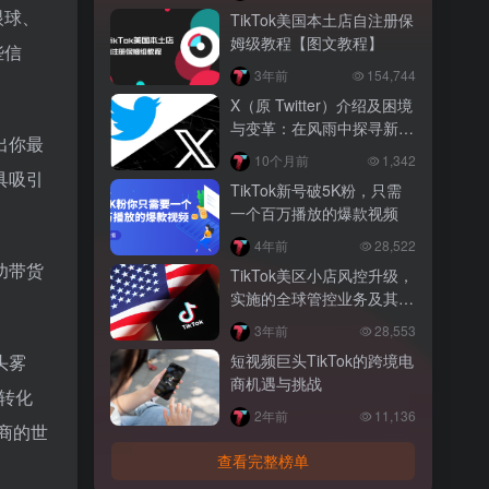
眼球、
TikTok美国本土店自注册保
姆级教程【图文教程】
些信
3年前
154,744
X（原 Twitter）介绍及困境
与变革：在风雨中探寻新出
出你最
路
10个月前
1,342
具吸引
TikTok新号破5K粉，只需
一个百万播放的爆款视频
4年前
28,522
功带货
TikTok美区小店风控升级，
实施的全球管控业务及其要
求解读
3年前
28,553
头雾
短视频巨头TikTok的跨境电
商机遇与挑战
和转化
2年前
11,136
电商的世
查看完整榜单