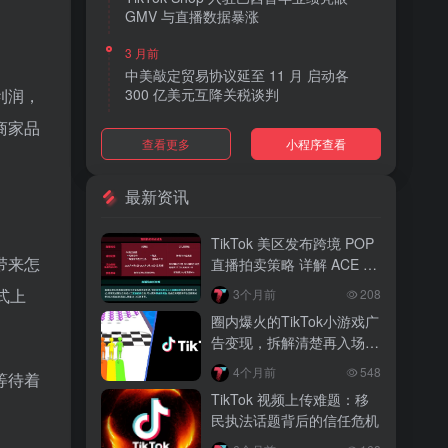
GMV 与直播数据暴涨
3 月前
中美敲定贸易协议延至 11 月 启动各
利润，
300 亿美元互降关税谈判
商家品
3 月前
查看更多
小程序查看
TikTok Shop 上线 “三日达” 标签 履约
快、转化高、曝光多
最新资讯
3 月前
AI 购物代理化趋势明显 30% 美国消费
TikTok 美区发布跨境 POP
者接受 AI 代下单
带来怎
直播拍卖策略 详解 ACE 选
品与三大拍卖机制
3 月前
式上
3个月前
208
TikTok Shop 爱尔兰全面开放入驻 本土
圈内爆火的TikTok小游戏广
品牌可零门槛开店
告变现，拆解清楚再入场，
别盲目跟风
3 月前
4个月前
548
等待着
音乐节降噪耳塞风靡欧美 DTC 品牌单日
TikTok 视频上传难题：移
营收突破 200 万元
民执法话题背后的信任危机
3 月前