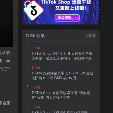
7x24h快讯
刷新
2 月前
电商的
TikTok Shop 美区 6 月 8 日起履约考核
大调整：派送延迟不扣分，漏扫可申诉
通，而
2 月前
个沉重
TikTok 短视频强势带飞！SIPHEW 套戴
太阳镜 5 个月 GMV 破 85 万
2 月前
TikTok Shop 东南亚收紧直播 “诱购定
价” 规则 四大红线不可碰
家会更
2 月前
TikTok Shop 入驻巴西首年业绩亮眼