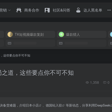
营销
商务合作
社区&问答
达人黑名单
TK短视频爆款复刻
爆款猎人
之道，这些要点你不可不知
破局之道，这些要点你不可不知
1,358
0
决备货难题，介绍
日本小店
、
德国站入驻
等新动态，分享利用
DeepSeek