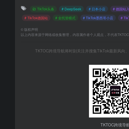
TikTok头条
# DeepSeek
# 日本小店
# 德国站
# TikTok德国站
# 全托管模式
# TikTok墨西哥小店
# T
©
版权声明
以上内容来源于网络或收集整理，内容属作者个人观点，不代表TKTO
TKTOC跨境导航将时刻关注并搜集TikTok最新
TKTOC跨境导