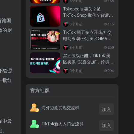
6个月前
168
越南监管出手核查Shopee、TikTok
Tokopedia 要关？被
Shop涨价行为，佣金调整遭调查
TikTok Shop 取代？背后真
请德国
相大揭秘！
3 月前
6个月前
115
TikTok Shop 印尼推出出海项目 助力本
致的厨
TikTok 黑五多点开花,社交
土品牌开拓东南亚市场
电商浪潮正劲,美区GMV突
破35亿
3 月前
8个月前
250
TikTok Shop 英美周榜出炉 美妆家居成
黑五激战正酣，TikTok 美
两大热销主力
区卖家 “悲喜交加”，跨境电
商路在何方？
不管是
9个月前
204
一批红
官方社群
海外短剧变现交流群
加入
品中最
TikTok新人入门交流群
加入
础。