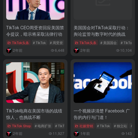
TikTok CEO周受资回应美国禁
美国国会对TikTok采取行动：
令提议，暗示将采取法律行动
舆论监管与数字时代的挑战
TikTok头条
# TikTok
# 周受资
# 字节跳动
TikTok头条
# 美国国会
# TikTo
2年前
6,448
2年前
10,104
TikTok电商在美国市场的战绩
一个视频讲清楚 Facebook 广
惊人，也挑战不断
告的内行与门道！
TikTok Shop
# 电商扩张
# TikTok政策风险
社媒营销
# 电商闭环系统
# TikTok
# 独立站
# T
2年前
11,927
1年前
143