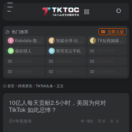
热门推荐
立即入驻
Kalodata-数据分析平台
智媒全球-社媒管理平台
TK短视频爆款复刻
爆款猎人
斯塔克云手机
首页
•
跨境资讯
•
TikTok头条
•
正文
10亿人每天贡献2.5小时，美国为何对
TikTok 如此忌惮？
1年前发布
183
0
0