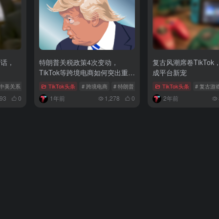
对话，
特朗普关税政策4次变动，
复古风潮席卷TikTo
TikTok等跨境电商如何突出重
成平台新宠
围？
 中美关系
TikTok头条
# 跨境电商
# 特朗普
# TikTok美区卖家
TikTok头条
# 复古游
793
0
1年前
1,278
0
2年前