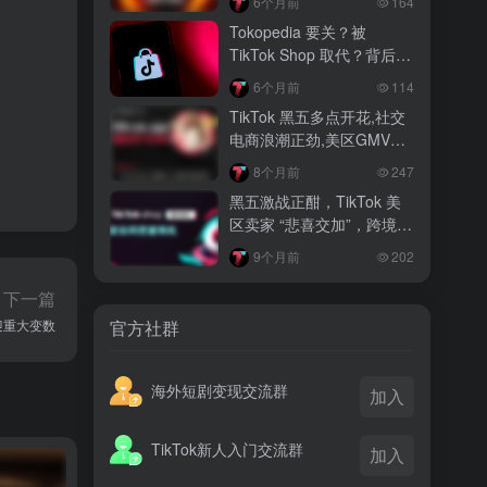
6个月前
164
越南监管出手核查Shopee、TikTok
Tokopedia 要关？被
Shop涨价行为，佣金调整遭调查
TikTok Shop 取代？背后真
相大揭秘！
3 月前
6个月前
114
TikTok Shop 印尼推出出海项目 助力本
TikTok 黑五多点开花,社交
土品牌开拓东南亚市场
电商浪潮正劲,美区GMV突
破35亿
3 月前
8个月前
247
TikTok Shop 英美周榜出炉 美妆家居成
黑五激战正酣，TikTok 美
两大热销主力
区卖家 “悲喜交加”，跨境电
商路在何方？
9个月前
202
下一篇
官方社群
迎重大变数
海外短剧变现交流群
加入
TikTok新人入门交流群
加入