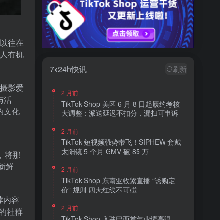
。以往在
多人有机
7x24h快讯
刷新
片摄影爱
2 月前
与活
TikTok Shop 美区 6 月 8 日起履约考核
的文化
大调整：派送延迟不扣分，漏扫可申诉
2 月前
TikTok 短视频强势带飞！SIPHEW 套戴
太阳镜 5 个月 GMV 破 85 万
，将那
新鲜
2 月前
TikTok Shop 东南亚收紧直播 “诱购定
价” 规则 四大红线不可碰
荐内容
2 月前
烈的社群
TikTok Shop 入驻巴西首年业绩亮眼