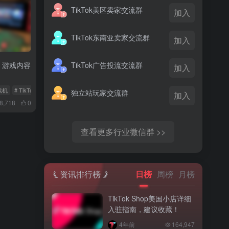
TikTok美区卖家交流群
加入
TikTok东南亚卖家交流群
加入
TikTok广告投流交流群
k，游戏内容
加入
戏机
# TikTok游戏视频
# 用户互动
独立站玩家交流群
加入
8,718
0
查看更多行业微信群 >>
资讯排行榜
日榜
周榜
月榜
TikTok Shop美国小店详细
入驻指南，建议收藏！
4年前
164,947