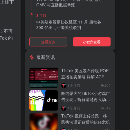
线上线下
GMV 与直播数据暴涨
3 月前
中美敲定贸易协议延至 11 月 启动各
300 亿美元互降关税谈判
；不再
k 的
3 月前
查看更多
小程序查看
TikTok Shop 上线 “三日达” 标签 履约
快、转化高、曝光多
最新资讯
3 月前
AI 购物代理化趋势明显 30% 美国消费
TikTok 美区发布跨境 POP
者接受 AI 代下单
直播拍卖策略 详解 ACE 选
品与三大拍卖机制
3 月前
3个月前
204
TikTok Shop 爱尔兰全面开放入驻 本土
。
圈内爆火的TikTok小游戏广
品牌可零门槛开店
告变现，拆解清楚再入场，
别盲目跟风
3 月前
4个月前
542
音乐节降噪耳塞风靡欧美 DTC 品牌单日
TikTok 视频上传难题：移
营收突破 200 万元
民执法话题背后的信任危机
3 月前