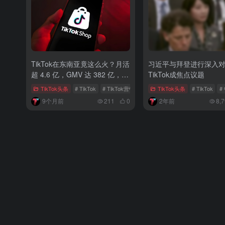
TikTok在东南亚竟这么火？月活
习近平与拜登进行深入
超 4.6 亿，GMV 达 382 亿，还
TikTok成焦点议题
有超多惊喜玩法
TikTok头条
# TikTok
# TikTok营销
# 东南亚电商
TikTok头条
# TikTok
#
9个月前
211
0
2年前
8,