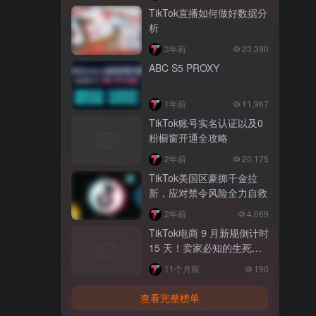
TikTok直播如何做好数据分
析
3年前
23,390
ABC S5 PROXY
1年前
11,967
TikTok账号实名认证以及0
粉橱窗开通全攻略
2年前
20,175
TikTok美国区豪掷千金拉
新，应对禁令风险全力自救
2年前
4,069
TikTok电商 9 月新规倒计时
15 天！卖家必知的生死线
与自救指南
11个月前
190
查看完整榜单