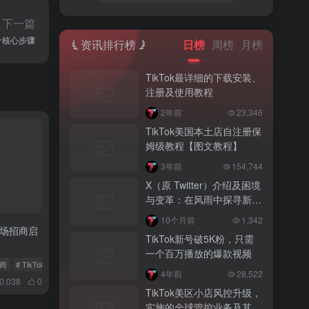
下一篇
5 个核心步骤
资讯排行榜
日榜
周榜
月榜
TikTok最详细的下载安装、
注册及使用教程
2年前
23,346
TikTok美国本土店自注册保
姆级教程【图文教程】
3年前
154,744
X（原 Twitter）介绍及困境
与变革：在风雨中探寻新出
路
10个月前
1,342
哥市场招商启
TikTok新号破5K粉，只需
一个百万播放的爆款视频
电商
# TikTok Shop招商
# 墨西哥市场
4年前
28,522
0,038
0
TikTok美区小店风控升级，
实施的全球管控业务及其要