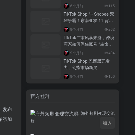
相大揭秘！
3 月前
6个月前
115
越南监管出手核查Shopee、TikTok
TikTok Shop 与 Shopee 双
Shop涨价行为，佣金调整遭调查
雄争霸！东南亚双 11 背后
的内容电商新战局
3 月前
9个月前
262
TikTok Shop 印尼推出出海项目 助力本
TikTok二审风暴来袭，跨境
土品牌开拓东南亚市场
商家如何保住账号 “生命
线”？
3 月前
9个月前
404
TikTok Shop 英美周榜出炉 美妆家居成
TikTok Shop 巴西黑五发
两大热销主力
力，剑指市场新局
9个月前
156
官方社群
，发布
海外短剧变现交流
品添加
群
加入