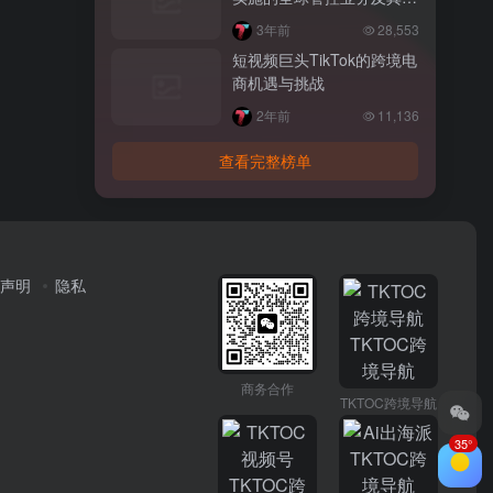
求解读
3年前
28,553
短视频巨头TikTok的跨境电
商机遇与挑战
2年前
11,136
查看完整榜单
声明
隐私
商务合作
TKTOC跨境导航
35°