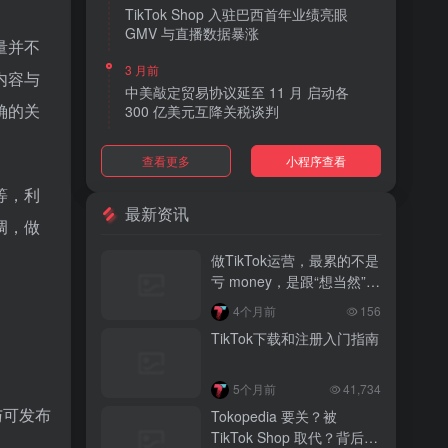
TikTok Shop 入驻巴西首年业绩亮眼
GMV 与直播数据暴涨
量并不
3 月前
内容与
中美敲定贸易协议延至 11 月 启动各
确的关
300 亿美元互降关税谈判
3 月前
查看更多
小程序查看
TikTok Shop 上线 “三日达” 标签 履约
快、转化高、曝光多
等，利
最新资讯
调，做
3 月前
AI 购物代理化趋势明显 30% 美国消费
做TikTok运营，最累的不是
者接受 AI 代下单
亏 money，是跟“想当然”的
人废话
3 月前
。
4个月前
156
TikTok Shop 爱尔兰全面开放入驻 本土
TikTok下载和注册入门指南
品牌可零门槛开店
3 月前
5个月前
41,734
音乐节降噪耳塞风靡欧美 DTC 品牌单日
与可发布
Tokopedia 要关？被
营收突破 200 万元
TikTok Shop 取代？背后真