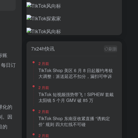
7x24h快讯
刷新
标账
2 月前
，每日订
TikTok Shop 美区 6 月 8 日起履约考核
大调整：派送延迟不扣分，漏扫可申诉
2 月前
TikTok 短视频强势带飞！SIPHEW 套戴
太阳镜 5 个月 GMV 破 85 万
球化的
2 月前
制。因
TikTok Shop 东南亚收紧直播 “诱购定
价” 规则 四大红线不可碰
目的
2 月前