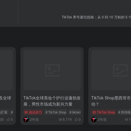
TikTok 养号避坑指南：从 0 到 10 万粉的 
点及全球
TikTok全球美妆个护行业蓬勃发
TikTok Shop墨西
展，男性市场成为新兴力量
动？
电商扩展
# TikTok扶持计划
选品技巧
# 菲律宾站点
# TikTok Shop
# tiktok电商
# TikTok美国市场
TikTok Shop
# 跨境
336
0
2年前
9,719
0
2年前
1