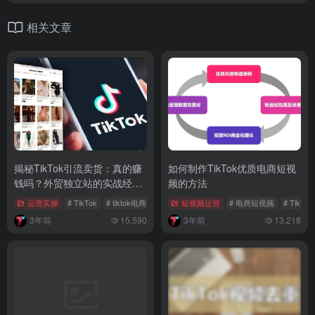
相关文章
揭秘TikTok引流卖货：真的赚
如何制作TikTok优质电商短视
钱吗？外贸独立站的实战经验
频的方法
分享
运营实操
# TikTok
# tiktok电商
# tiktok直播
短视频运营
# 电商短视频
# TikT
3年前
15,590
3年前
13,218