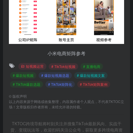
小米电商矩阵参考
短视频运营
# TikTok短视频
# 直播电商
# 爆款短视频
# 爆款短视频选题
# 爆款短视频文案
# TikTok爆款选题
# TikTok矩阵化
# TikTok矩阵案例
©
版权声明
以上内容来源于网络或收集整理，内容属作者个人观点，不代表TKTOC立
场！文章版权归作者所有，未经允许请勿转载。
TKTOC跨境导航将时刻关注并搜集TikTok最新风向、实战干
货、变现玩法等，欢迎扫码关注公众号，获取更多跨境电商资